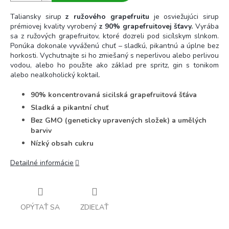
Taliansky sirup
z ružového grapefruitu
je osviežujúci sirup
prémiovej kvality vyrobený
z 90% grapefruitovej šťavy.
Vyrába
sa z ružových grapefruitov, ktoré dozreli pod sicílskym slnkom.
Ponúka dokonale vyváženú chuť – sladkú, pikantnú a úplne bez
horkosti. Vychutnajte si ho zmiešaný s neperlivou alebo perlivou
vodou, alebo ho použite ako základ pre spritz, gin s tonikom
alebo nealkoholický koktail.
90% koncentrovaná sicilská grapefruitová šťáva
Sladká a pikantní chuť
Bez GMO (geneticky upravených složek) a umělých
barviv
Nízký obsah cukru
Detailné informácie
OPÝTAŤ SA
ZDIEĽAŤ