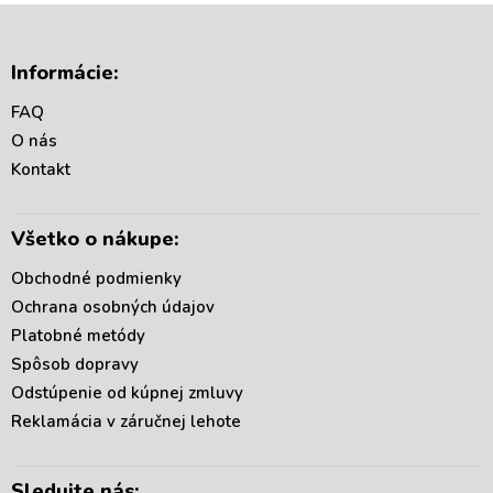
Z
á
Informácie:
p
ä
FAQ
t
O nás
i
Kontakt
e
Všetko o nákupe:
Obchodné podmienky
Ochrana osobných údajov
Platobné metódy
Spôsob dopravy
Odstúpenie od kúpnej zmluvy
Reklamácia v záručnej lehote
Sledujte nás: