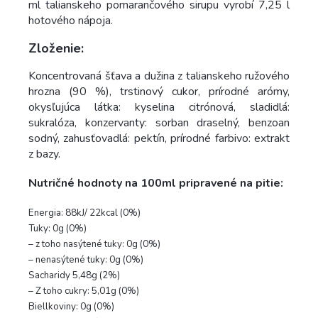
ml talianskeho pomarančového sirupu vyrobí 7,25 l
hotového nápoja.
Zloženie:
Koncentrovaná šťava a dužina z talianskeho ružového
hrozna (90 %), trstinový cukor, prírodné arómy,
okysľujúca látka: kyselina citrónová, sladidlá:
sukralóza, konzervanty: sorban draselný, benzoan
sodný, zahusťovadlá: pektín, prírodné farbivo: extrakt
z bazy.
Nutričné hodnoty na 100ml pripravené na pitie:
Energia: 88kJ/ 22kcal (0%)
Tuky: 0g (0%)
– z toho nasýtené tuky: 0g (0%)
– nenasýtené tuky: 0g (0%)
Sacharidy 5,48g (2%)
– Z toho cukry: 5,01g (0%)
Biellkoviny: 0g (0%)