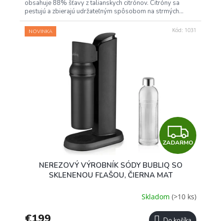
obsahuje 88% šťavy z talianskych citrónov. Citróny sa
pestujú a zbierajú udržateľným spôsobom na strmých...
Kód:
1031
NOVINKA
Z
ZADARMO
A
NEREZOVÝ VÝROBNÍK SÓDY BUBLIQ SO
D
SKLENENOU FĽAŠOU, ČIERNA MAT
A
Skladom
(>10 ks)
R
€199
Do košíka