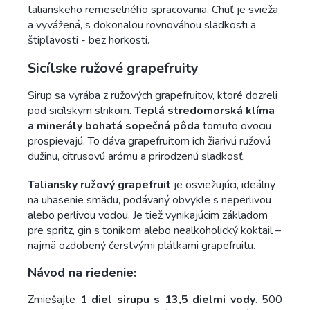
talianskeho remeselného spracovania. Chuť je svieža
a vyvážená, s dokonalou rovnováhou sladkosti a
štipľavosti - bez horkosti.
Sicílske ružové grapefruity
Sirup sa vyrába z ružových grapefruitov, ktoré dozreli
pod sicílskym slnkom.
Teplá stredomorská klíma
a minerály bohatá sopečná pôda
tomuto ovociu
prospievajú. To dáva grapefruitom ich žiarivú ružovú
dužinu, citrusovú arómu a prirodzenú sladkosť.
Taliansky ružový grapefruit
je osviežujúci, ideálny
na uhasenie smädu, podávaný obvykle s neperlivou
alebo perlivou vodou. Je tiež vynikajúcim základom
pre spritz, gin s tonikom alebo nealkoholický koktail –
najmä ozdobený čerstvými plátkami grapefruitu.
Návod na riedenie:
Zmiešajte
1 diel sirupu s 13,5 dielmi vody
. 500