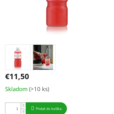
€11,50
Jednotková
Skladom
(>10 ks)
cena:
Pridať do košíka