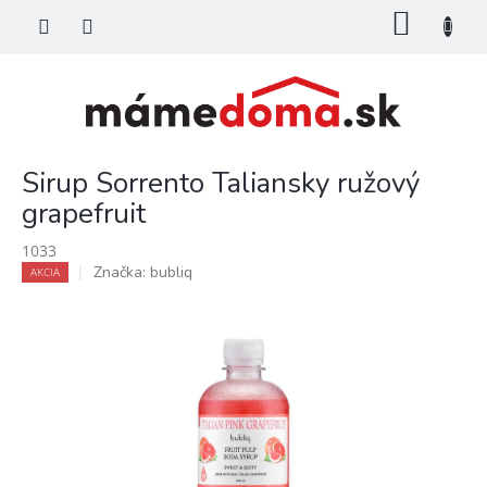
Prejsť
NÁKU
na
KOŠÍK
obsah
Sirup Sorrento Taliansky ružový
grapefruit
1033
Značka:
bubliq
AKCIA