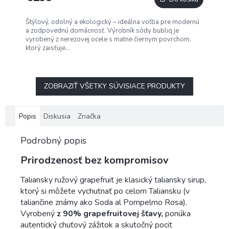
M
Štýlový, odolný a ekologický – ideálna voľba pre modernú
O
a zodpovednú domácnosť. Výrobník sódy bubliq je
vyrobený z nerezovej ocele s matne čiernym povrchom,
ktorý zaisťuje...
ZOBRAZIŤ VŠETKY SÚVISIACE PRODUKTY
Popis
Diskusia
Značka
Podrobný popis
Prirodzenosť bez kompromisov
Taliansky ružový grapefruit je klasický taliansky sirup,
ktorý si môžete vychutnať po celom Taliansku (v
taliančine známy ako Soda al Pompelmo Rosa).
Vyrobený
z 90% grapefruitovej šťavy,
ponúka
autentický chuťový zážitok a skutočný pocit