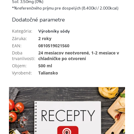
Soľ: 3,50mg (0%)
*%referenčného príjmu pre dospelých (8.400kJ / 2.000kcal)
Dodatočné parametre
Kategória
:
Výrobníky sódy
Záruka
:
2 roky
EAN
:
0810519021560
Doba
24 mesiacov neotvorené, 1-2 mesiace v
trvanlivosti
:
chladničke po otvorení
Objem
:
500 ml
Vyrobené
:
Taliansko