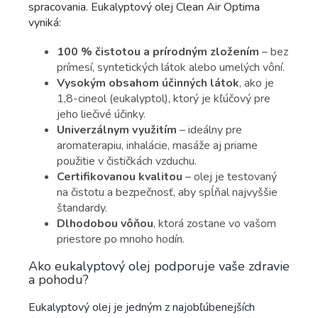
spracovania. Eukalyptový olej Clean Air Optima
vyniká:
100 % čistotou a prírodným zložením
– bez
prímesí, syntetických látok alebo umelých vôní.
Vysokým obsahom účinných látok
, ako je
1,8-cineol (eukalyptol), ktorý je kľúčový pre
jeho liečivé účinky.
Univerzálnym využitím
– ideálny pre
aromaterapiu, inhalácie, masáže aj priame
použitie v čističkách vzduchu.
Certifikovanou kvalitou
– olej je testovaný
na čistotu a bezpečnosť, aby spĺňal najvyššie
štandardy.
Dlhodobou vôňou
, ktorá zostane vo vašom
priestore po mnoho hodín.
Ako eukalyptový olej podporuje vaše zdravie
a pohodu?
Eukalyptový olej je jedným z najobľúbenejších