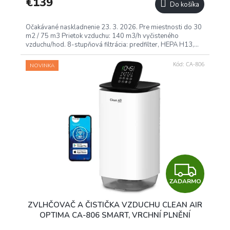
€139
Do košíka
Očakávané naskladnenie 23. 3. 2026. Pre miestnosti do 30
m2 / 75 m3 Prietok vzduchu: 140 m3/h vyčisteného
vzduchu/hod. 8-stupňová filtrácia: predfilter, HEPA H13,...
Kód:
CA-806
NOVINKA
Z
ZADARMO
A
ZVLHČOVAČ A ČISTIČKA VZDUCHU CLEAN AIR
D
OPTIMA CA-806 SMART, VRCHNÍ PLNĚNÍ