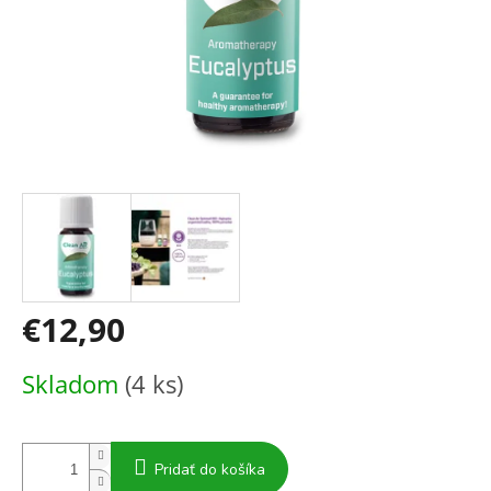
€12,90
Jednotková
Skladom
(4 ks)
cena:
Pridať do košíka