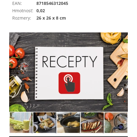
EAN
:
8718546312045
Hmotnosť
:
0,02
Rozmery
:
26 x 26 x 8 cm