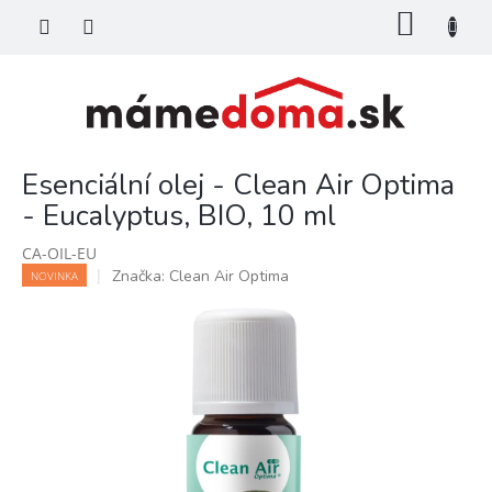
Prejsť
NÁKU
na
KOŠÍK
obsah
Esenciální olej - Clean Air Optima
- Eucalyptus, BIO, 10 ml
CA-OIL-EU
Značka:
Clean Air Optima
NOVINKA