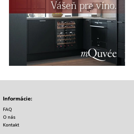
Z
á
Informácie:
p
ä
FAQ
t
O nás
i
Kontakt
e