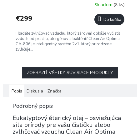
A
Skladom
(8 ks)
R
€299
Do košíka
M
Hľadáte zvlhčovač vzduchu, ktorý zároveň dokáže vyčistiť
O
vzduch od prachu, alergénov a baktérií? Clean Air Optima
CA-806 je inteligentný systém 2v1, ktorý prirodzene
zvlhčuje...
ZOBRAZIŤ VŠETKY SÚVISIACE PRODUKTY
Popis
Diskusia
Značka
Podrobný popis
Eukalyptový éterický olej – osviežujúca
sila prírody pre vašu čističku alebo
zvlhčovač vzduchu Clean Air Optima