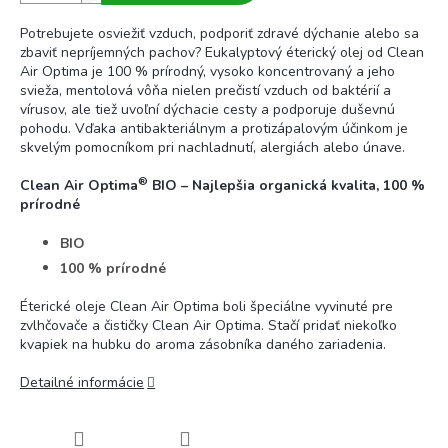
Potrebujete osviežiť vzduch, podporiť zdravé dýchanie alebo sa
zbaviť nepríjemných pachov? Eukalyptový éterický olej od Clean
Air Optima je 100 % prírodný, vysoko koncentrovaný a jeho
svieža, mentolová vôňa nielen prečistí vzduch od baktérií a
vírusov, ale tiež uvoľní dýchacie cesty a podporuje duševnú
pohodu. Vďaka antibakteriálnym a protizápalovým účinkom je
skvelým pomocníkom pri nachladnutí, alergiách alebo únave.
®
Clean Air Optima
BIO – Najlepšia organická kvalita, 100 %
prírodné
BIO
100 % prírodné
Éterické oleje Clean Air Optima boli špeciálne vyvinuté pre
zvlhčovače a čističky Clean Air Optima. Stačí pridať niekoľko
kvapiek na hubku do aroma zásobníka daného zariadenia.
Detailné informácie