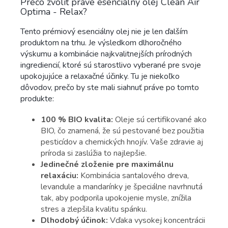
Prečo zvoliť práve esenciálny olej Clean Air
Optima - Relax?
Tento prémiový esenciálny olej nie je len ďalším
produktom na trhu. Je výsledkom dlhoročného
výskumu a kombinácie najkvalitnejších prírodných
ingrediencií, ktoré sú starostlivo vyberané pre svoje
upokojujúce a relaxačné účinky. Tu je niekoľko
dôvodov, prečo by ste mali siahnuť práve po tomto
produkte:
100 % BIO kvalita:
Oleje sú certifikované ako
BIO, čo znamená, že sú pestované bez použitia
pesticídov a chemických hnojív. Vaše zdravie aj
príroda si zaslúžia to najlepšie.
Jedinečné zloženie pre maximálnu
relaxáciu:
Kombinácia santalového dreva,
levandule a mandarínky je špeciálne navrhnutá
tak, aby podporila upokojenie mysle, znížila
stres a zlepšila kvalitu spánku.
Dlhodobý účinok:
Vďaka vysokej koncentrácii