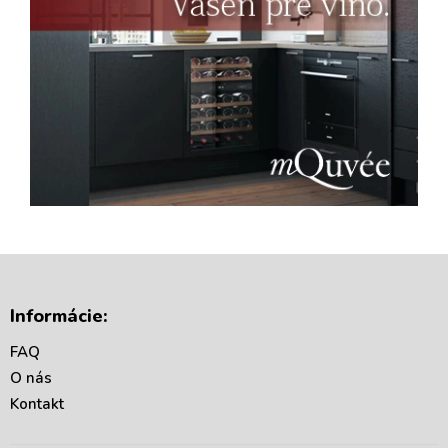
Z
á
Informácie:
p
ä
FAQ
t
O nás
i
Kontakt
e