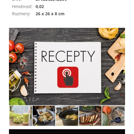
Hmotnosť
:
0,02
Rozmery
:
26 x 26 x 8 cm