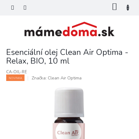
Prejsť
NÁKU
na
KOŠÍK
obsah
Esenciální olej Clean Air Optima -
Relax, BIO, 10 ml
CA-OIL-RE
Značka:
Clean Air Optima
NOVINKA