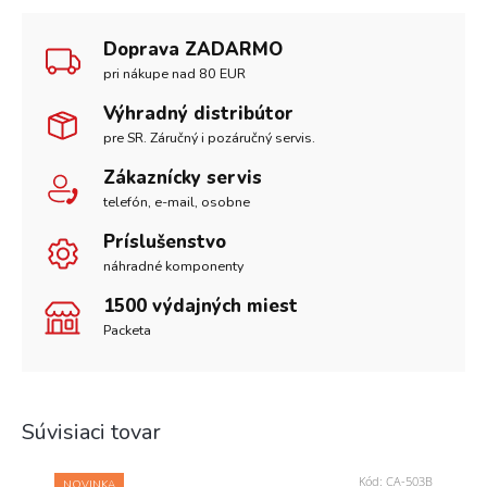
Doprava ZADARMO
pri nákupe nad 80 EUR
Výhradný distribútor
pre SR. Záručný i pozáručný servis.
Zákaznícky servis
telefón, e-mail, osobne
Príslušenstvo
náhradné komponenty
1500 výdajných miest
Packeta
Súvisiaci tovar
Kód:
CA-503B
NOVINKA