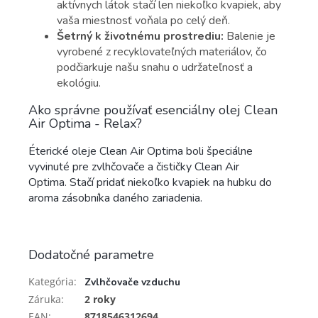
aktívnych látok stačí len niekoľko kvapiek, aby
vaša miestnosť voňala po celý deň.
Šetrný k životnému prostrediu:
Balenie je
vyrobené z recyklovateľných materiálov, čo
podčiarkuje našu snahu o udržateľnosť a
ekológiu.
Ako správne používať esenciálny olej Clean
Air Optima - Relax?
Éterické oleje Clean Air Optima boli špeciálne
vyvinuté pre zvlhčovače a čističky Clean Air
Optima. Stačí pridať niekoľko kvapiek na hubku do
aroma zásobníka daného zariadenia.
Dodatočné parametre
Kategória
:
Zvlhčovače vzduchu
Záruka
:
2 roky
EAN
:
8718546312694