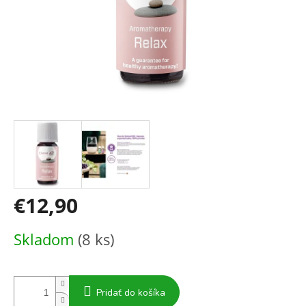
€12,90
Jednotková
Skladom
(8 ks)
cena:
Pridať do košíka