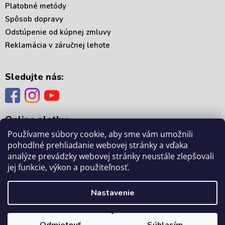
Platobné metódy
Spôsob dopravy
Odstúpenie od kúpnej zmluvy
Reklamácia v záručnej lehote
Sledujte nás:
Online platby:
Používame súbory cookie, aby sme vám umožnili
pohodlné prehliadanie webovej stránky a vďaka
analýze prevádzky webovej stránky neustále zlepšovali
jej funkcie, výkon a použiteľnosť.
Copyright 2026
. Všetky práva vyhradené.
mámedoma.sk
Upraviť nastavenie
Nastavenie
cookies