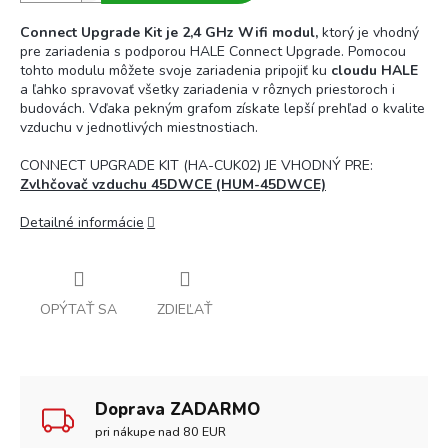
Connect Upgrade Kit je 2,4 GHz Wifi modul,
ktorý je vhodný
pre zariadenia s podporou HALE Connect Upgrade. Pomocou
tohto modulu môžete svoje zariadenia pripojiť ku
cloudu HALE
a ľahko spravovať všetky zariadenia v rôznych priestoroch i
budovách. Vďaka pekným grafom získate lepší prehľad o kvalite
vzduchu v jednotlivých miestnostiach.
CONNECT UPGRADE KIT (HA-CUK02) JE VHODNÝ PRE:
Zvlhčovač vzduchu 45DWCE (HUM-45DWCE)
Detailné informácie
OPÝTAŤ SA
ZDIEĽAŤ
Doprava ZADARMO
pri nákupe nad 80 EUR