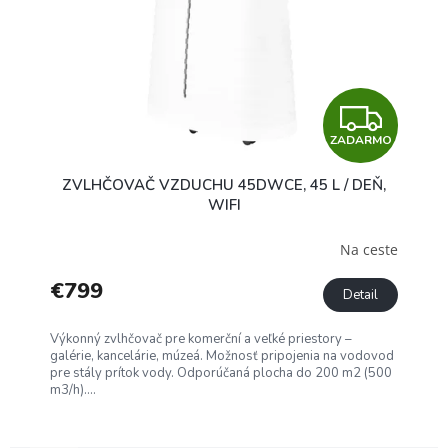
Z
ZADARMO
A
ZVLHČOVAČ VZDUCHU 45DWCE, 45 L / DEŇ,
D
WIFI
A
Na ceste
R
€799
Detail
M
Výkonný zvlhčovač pre komerční a veľké priestory –
galérie, kancelárie, múzeá. Možnosť pripojenia na vodovod
O
pre stály prítok vody. Odporúčaná plocha do 200 m2 (500
m3/h)....