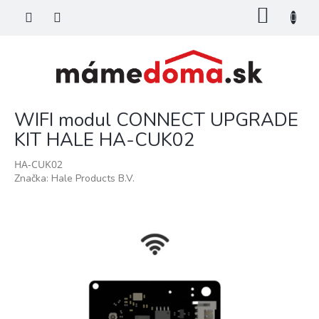
Prejsť
NÁKU
na
KOŠÍK
obsah
WIFI modul CONNECT UPGRADE
KIT HALE HA-CUK02
HA-CUK02
Značka:
Hale Products B.V.