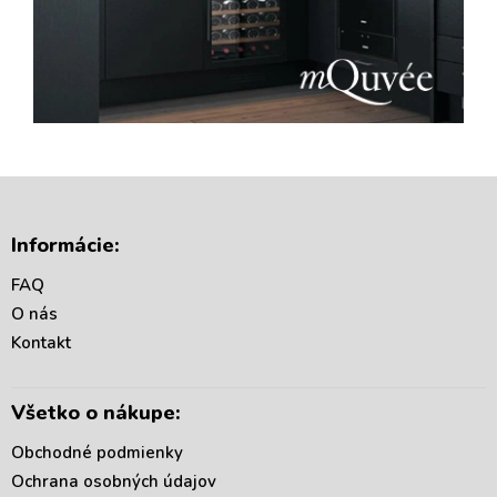
Z
á
Informácie:
p
ä
FAQ
t
O nás
i
Kontakt
e
Všetko o nákupe:
Obchodné podmienky
Ochrana osobných údajov