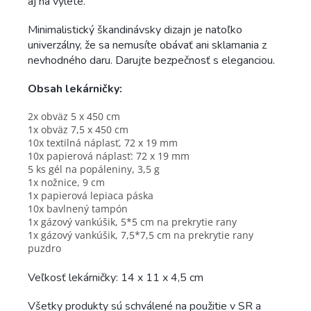
aj na výlete.
Minimalistický škandinávsky dizajn je natoľko
univerzálny, že sa nemusíte obávať ani sklamania z
nevhodného daru. Darujte bezpečnosť s eleganciou.
Obsah lekárničky:
2x obväz 5 x 450 cm
1x obväz 7,5 x 450 cm
10x textilná náplasť, 72 x 19 mm
10x papierová náplasť: 72 x 19 mm
5 ks gél na popáleniny, 3,5 g
1x nožnice, 9 cm
1x papierová lepiaca páska
10x bavlnený tampón
1x gázový vankúšik, 5*5 cm na prekrytie rany
1x gázový vankúšik, 7,5*7,5 cm na prekrytie rany
puzdro
Veľkosť lekárničky: 14 x 11 x 4,5 cm
Všetky produkty sú schválené na použitie v SR a