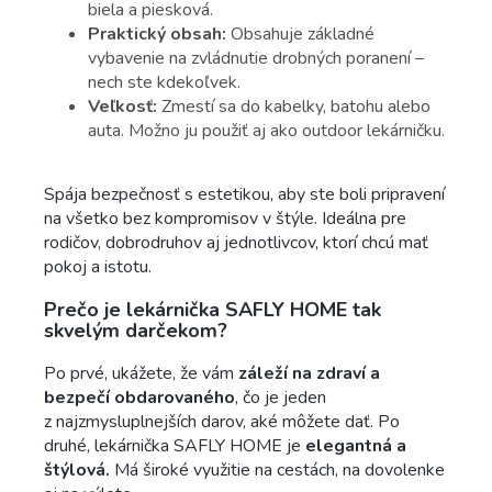
biela a piesková.
Praktický obsah:
Obsahuje základné
vybavenie na zvládnutie drobných poranení –
nech ste kdekoľvek.
Veľkosť:
Zmestí sa do kabelky, batohu alebo
auta. Možno ju použiť aj ako outdoor lekárničku.
Spája bezpečnosť s estetikou, aby ste boli pripravení
na všetko bez kompromisov v štýle. Ideálna pre
rodičov, dobrodruhov aj jednotlivcov, ktorí chcú mať
pokoj a istotu.
Prečo je lekárnička SAFLY HOME tak
skvelým darčekom?
Po prvé, ukážete, že vám
záleží na zdraví a
bezpečí obdarovaného
, čo je jeden
z najzmysluplnejších darov, aké môžete dať. Po
druhé, lekárnička SAFLY HOME je
elegantná a
štýlová.
Má široké využitie na cestách, na dovolenke