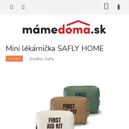
Prejsť
NÁKU
na
KOŠÍK
obsah
Mini lékárnička SAFLY HOME
Značka:
Safly
NOVINKA