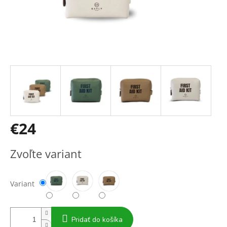
€24
Jednotková
Zvoľte variant
cena:
Variant
Pridať do košíka