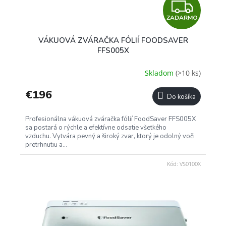
Z
ZADARMO
A
VÁKUOVÁ ZVÁRAČKA FÓLIÍ FOODSAVER
D
FFS005X
A
Skladom
(>10 ks)
R
€196
Do košíka
M
Profesionálna vákuová zváračka fólií FoodSaver FFS005X
O
sa postará o rýchle a efektívne odsatie všetkého
vzduchu. Vytvára pevný a široký zvar, ktorý je odolný voči
pretrhnutiu a...
Kód:
VS0100X