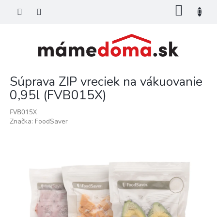
Prejsť
NÁKU
na
KOŠÍK
obsah
Súprava ZIP vreciek na vákuovanie
0,95l (FVB015X)
FVB015X
Značka:
FoodSaver