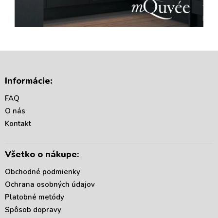
Z
á
Informácie:
p
ä
FAQ
t
O nás
i
Kontakt
e
Všetko o nákupe:
Obchodné podmienky
Ochrana osobných údajov
Platobné metódy
Spôsob dopravy