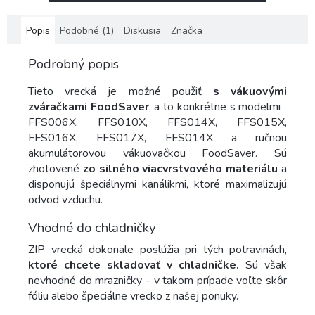
Popis
Podobné (1)
Diskusia
Značka
Podrobný popis
Tieto vrecká je možné použiť
s vákuovými
zváračkami FoodSaver
, a to konkrétne s modelmi
FFS006X, FFS010X, FFS014X, FFS015X,
FFS016X, FFS017X, FFS014X a ručnou
akumulátorovou vákuovačkou FoodSaver. Sú
zhotovené
zo silného viacvrstvového materiálu
a
disponujú špeciálnymi kanálikmi, ktoré maximalizujú
odvod vzduchu.
Vhodné do chladničky
ZIP vrecká dokonale poslúžia pri tých potravinách,
ktoré chcete skladovať v chladničke.
Sú však
nevhodné do mrazničky - v takom prípade voľte skôr
fóliu alebo špeciálne vrecko z našej ponuky.