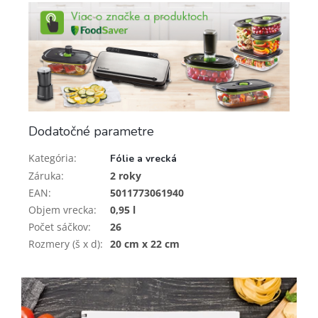
Dodatočné parametre
Kategória
:
Fólie a vrecká
Záruka
:
2 roky
EAN
:
5011773061940
Objem vrecka
:
0,95 l
Počet sáčkov
:
26
Rozmery (š x d)
:
20 cm x 22 cm