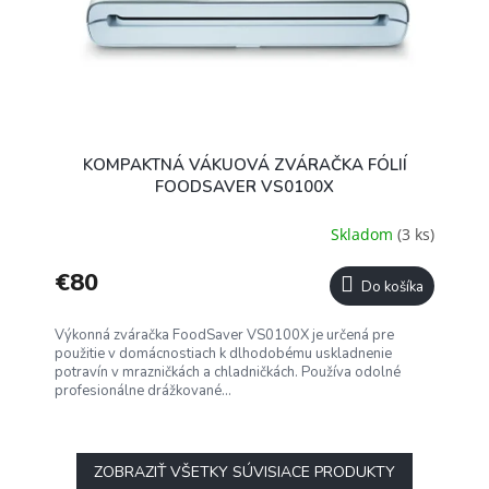
KOMPAKTNÁ VÁKUOVÁ ZVÁRAČKA FÓLIÍ
FOODSAVER VS0100X
Skladom
(3 ks)
€80
Do košíka
Výkonná zváračka FoodSaver VS0100X je určená pre
použitie v domácnostiach k dlhodobému uskladnenie
potravín v mrazničkách a chladničkách. Používa odolné
profesionálne drážkované...
ZOBRAZIŤ VŠETKY SÚVISIACE PRODUKTY