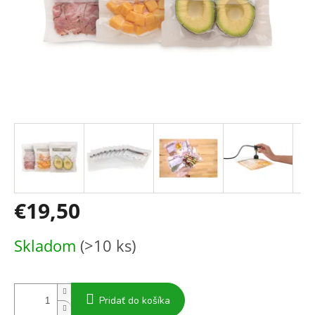
€19,50
Jednotková
Skladom
(>10 ks)
cena:
Pridať do košíka