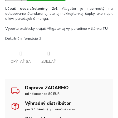
Lúpač ovocia/zeleniny 2v1
Alligator je navrhnutý na
odlupovanie štandardnej, ale aj mäkkej/tenkej šupky, ako napr.
u kivi, paradajok či manga.
Vyberte praktický
krájač Alligator
aj vy, poradíme v článku
TU
.
Detailné informácie
OPÝTAŤ SA
ZDIEĽAŤ
Doprava ZADARMO
pri nákupe nad 80 EUR
Výhradný distribútor
pre SR. Záručný i pozáručný servis.