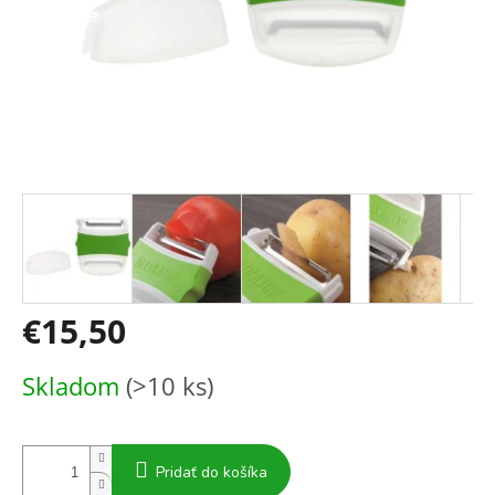
€15,50
Jednotková
Skladom
(>10 ks)
cena:
Pridať do košíka