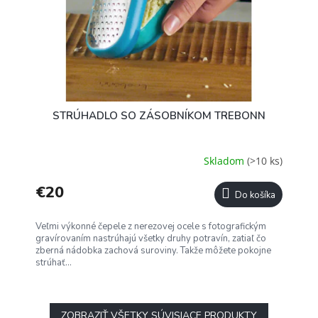
STRÚHADLO SO ZÁSOBNÍKOM TREBONN
Skladom
(>10 ks)
€20
Do košíka
Veľmi výkonné čepele z nerezovej ocele s fotografickým
gravírovaním nastrúhajú všetky druhy potravín, zatiaľ čo
zberná nádobka zachová suroviny. Takže môžete pokojne
strúhať...
ZOBRAZIŤ VŠETKY SÚVISIACE PRODUKTY