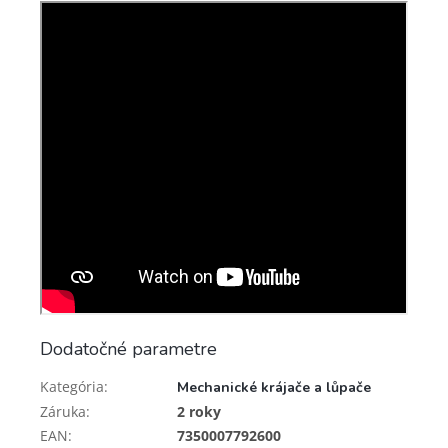
Dodatočné parametre
Kategória
:
Mechanické krájače a lůpače
Záruka
:
2 roky
EAN
:
7350007792600