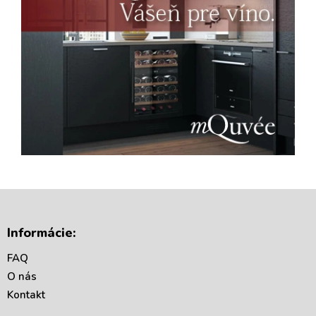
Z
á
Informácie:
p
ä
FAQ
t
O nás
i
Kontakt
e