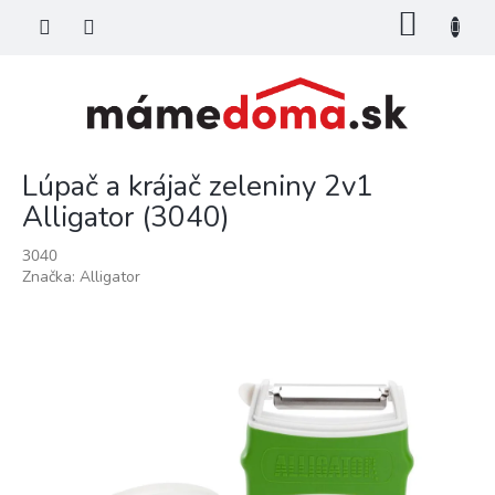
Prejsť
NÁKU
na
KOŠÍK
obsah
Lúpač a krájač zeleniny 2v1
Alligator (3040)
3040
Značka:
Alligator