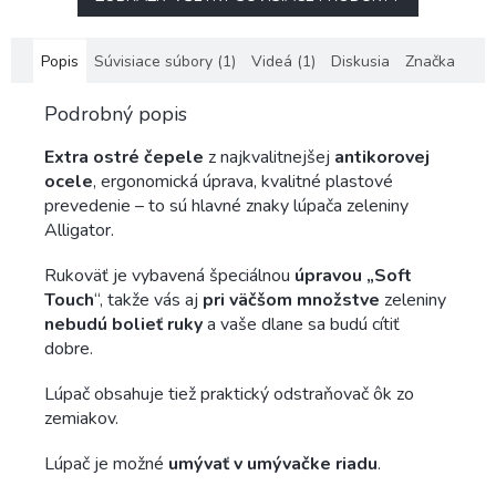
Popis
Súvisiace súbory (1)
Videá (1)
Diskusia
Značka
Podrobný popis
Extra ostré čepele
z najkvalitnejšej
antikorovej
ocele
, ergonomická úprava, kvalitné plastové
prevedenie – to sú hlavné znaky lúpača zeleniny
Alligator.
Rukoväť je vybavená špeciálnou
úpravou „Soft
Touch
“, takže vás aj
pri väčšom množstve
zeleniny
nebudú bolieť ruky
a vaše dlane sa budú cítiť
dobre.
Lúpač obsahuje tiež praktický odstraňovač ôk zo
zemiakov.
Lúpač je možné
umývať v umývačke riadu
.