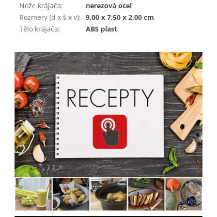
Nože krájača
:
nerezová oceľ
Rozmery (d x š x v)
:
9,00 x 7,50 x 2,00 cm
Tělo krájača
:
ABS plast