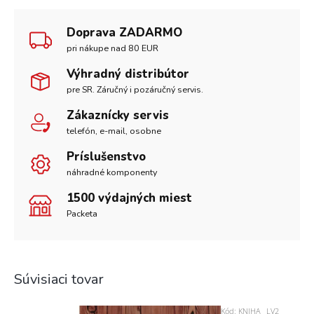
Doprava ZADARMO
pri nákupe nad 80 EUR
Výhradný distribútor
pre SR. Záručný i pozáručný servis.
Zákaznícky servis
telefón, e-mail, osobne
Príslušenstvo
náhradné komponenty
1500 výdajných miest
Packeta
Súvisiaci tovar
Kód:
KNIHA_ LV2