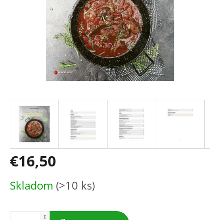
€16,50
Jednotková
Skladom
(>10 ks)
cena: