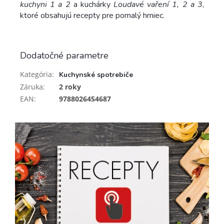
kuchyni 1 a 2
a kuchárky
Loudavé vaření 1, 2 a 3
,
ktoré obsahujú recepty pre pomalý hrniec.
Dodatočné parametre
Kategória
:
Kuchynské spotrebiče
Záruka
:
2 roky
EAN
:
9788026454687