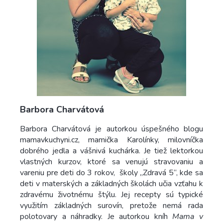
Barbora Charvátová
Barbora Charvátová je autorkou úspešného blogu
mamavkuchyni.cz, mamička Karolínky, milovníčka
dobrého jedla a vášnivá kuchárka. Je tiež lektorkou
vlastných kurzov, ktoré sa venujú stravovaniu a
vareniu pre deti do 3 rokov, školy „Zdravá 5“, kde sa
deti v materských a základných školách učia vzťahu k
zdravému životnému štýlu. Jej recepty sú typické
využitím základných surovín, pretože nemá rada
polotovary a náhradky. Je autorkou kníh
Mama v