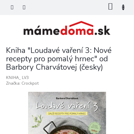
Prejsť
NÁKU
na
KOŠÍK
obsah
Kniha "Loudavé vaření 3: Nové
recepty pro pomalý hrnec" od
Barbory Charvátovej (česky)
KNIHA_ LV3
Značka:
Crockpot