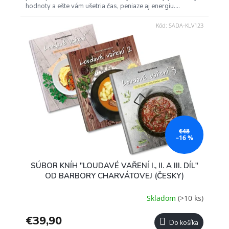
hodnoty a ešte vám ušetria čas, peniaze aj energiu....
Kód:
SADA-KLV123
€48
–16 %
SÚBOR KNÍH "LOUDAVÉ VAŘENÍ I., II. A III. DÍL"
OD BARBORY CHARVÁTOVEJ (ČESKY)
Skladom
(>10 ks)
€39,90
Do košíka