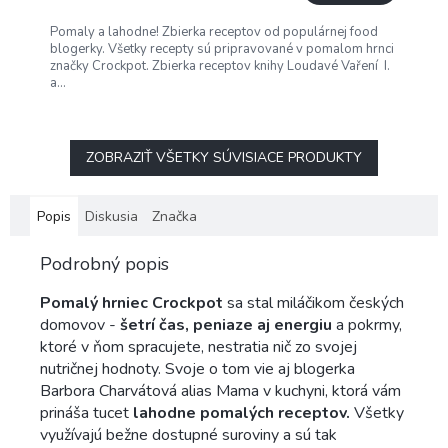
Pomaly a lahodne! Zbierka receptov od populárnej food
blogerky. Všetky recepty sú pripravované v pomalom hrnci
značky Crockpot. Zbierka receptov knihy Loudavé Vaření I.
a...
ZOBRAZIŤ VŠETKY SÚVISIACE PRODUKTY
Popis
Diskusia
Značka
Podrobný popis
Pomalý hrniec Crockpot
sa stal miláčikom českých
domovov -
šetrí čas, peniaze aj energiu
a pokrmy,
ktoré v ňom spracujete, nestratia nič zo svojej
nutričnej hodnoty. Svoje o tom vie aj blogerka
Barbora Charvátová alias Mama v kuchyni, ktorá vám
prináša tucet
lahodne pomalých receptov.
Všetky
využívajú bežne dostupné suroviny a sú tak