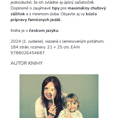
jednoduché, že ich zvládne aj úplný začiatočník.
Doplnené o zaujímavé
tipy
pre
maximálny chuťový
zážitok
a s minimom úsilia. Objavte aj vy
kúzlo
prípravy famóznych jedál.
Kniha je v
českom jazyku.
2024 (1. vydanie), viazaná s laminovaným poťahom,
184 strán, rozmery: 21 × 25 cm, EAN
9788026454687.
AUTOR KNIHY