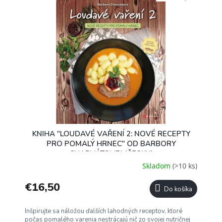
KNIHA "LOUDAVÉ VAŘENÍ 2: NOVÉ RECEPTY
PRO POMALÝ HRNEC" OD BARBORY
CHARVÁTOVEJ (ČESKY)
Skladom
(>10 ks)
€16,50
Do košíka
Inšpirujte sa náložou ďalších lahodných receptov, ktoré
počas pomalého varenia nestrácajú nič zo svojej nutričnej