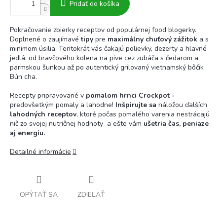
Pridať do košíka
Pokračovanie zbierky receptov od populárnej food blogerky.
Doplnené o zaujímavé
tipy
pre
maximálny chuťový zážitok
a s
minimom úsilia. Tentokrát vás čakajú polievky, dezerty a hlavné
jedlá: od bravčového kolena na pive cez zubáča s čedarom a
parmskou šunkou až po autentický grilovaný vietnamský bôčik
Bún cha.
Recepty pripravované v
pomalom hrnci Crockpot -
predovšetkým pomaly a lahodne!
Inšpirujte sa
náložou ďalších
lahodných receptov
, ktoré počas pomalého varenia nestrácajú
nič zo svojej nutričnej hodnoty a ešte vám
ušetria čas, peniaze
aj energiu.
Detailné informácie
OPÝTAŤ SA
ZDIEĽAŤ