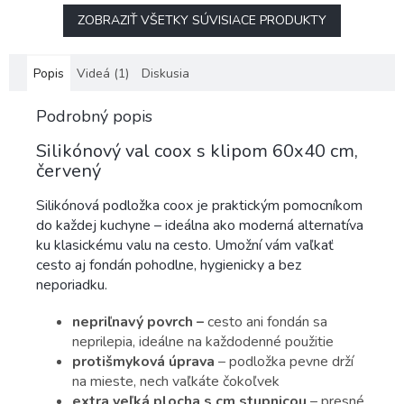
ZOBRAZIŤ VŠETKY SÚVISIACE PRODUKTY
Popis
Videá (1)
Diskusia
Podrobný popis
Silikónový val coox s klipom 60x40 cm,
červený
Silikónová podložka coox je praktickým pomocníkom
do každej kuchyne – ideálna ako moderná alternatíva
ku klasickému valu na cesto. Umožní vám vaľkať
cesto aj fondán pohodlne, hygienicky a bez
neporiadku.
nepriľnavý povrch –
cesto ani fondán sa
neprilepia, ideálne na každodenné použitie
protišmyková úprava
– podložka pevne drží
na mieste, nech vaľkáte čokoľvek
extra veľká plocha s cm stupnicou
– presné