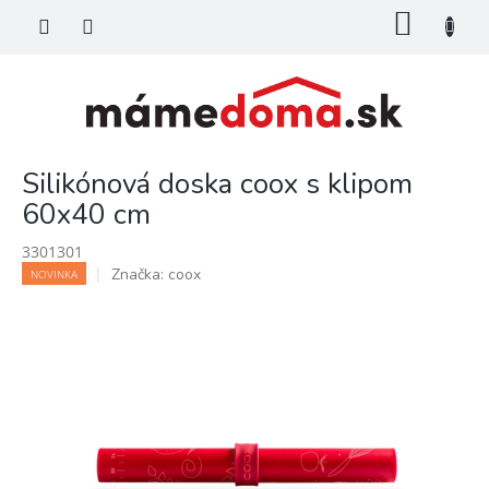
Prejsť
NÁKU
na
KOŠÍK
obsah
Silikónová doska coox s klipom
60x40 cm
3301301
Značka:
coox
NOVINKA