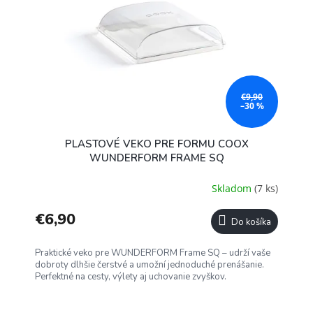
€9,90
–30 %
PLASTOVÉ VEKO PRE FORMU COOX
WUNDERFORM FRAME SQ
Skladom
(7 ks)
€6,90
Do košíka
Praktické veko pre WUNDERFORM Frame SQ – udrží vaše
dobroty dlhšie čerstvé a umožní jednoduché prenášanie.
Perfektné na cesty, výlety aj uchovanie zvyškov.