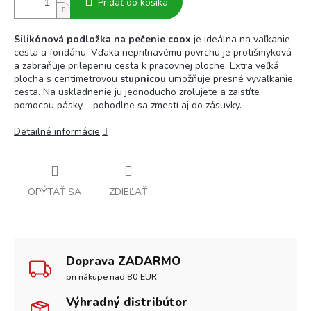
Pridať do košíka
Silikónová podložka na pečenie coox
je ideálna na vaľkanie
cesta a fondánu. Vďaka nepriľnavému povrchu je protišmyková
a zabraňuje prilepeniu cesta k pracovnej ploche. Extra veľká
plocha s centimetrovou
stupnicou
umožňuje presné vyvaľkanie
cesta. Na uskladnenie ju jednoducho zrolujete a zaistíte
pomocou pásky – pohodlne sa zmestí aj do zásuvky.
Detailné informácie
OPÝTAŤ SA
ZDIEĽAŤ
Doprava ZADARMO
pri nákupe nad 80 EUR
Výhradný distribútor