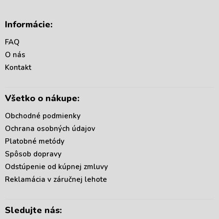
Z
á
Informácie:
p
ä
FAQ
t
O nás
i
Kontakt
e
Všetko o nákupe:
Obchodné podmienky
Ochrana osobných údajov
Platobné metódy
Spôsob dopravy
Odstúpenie od kúpnej zmluvy
Reklamácia v záručnej lehote
Sledujte nás: