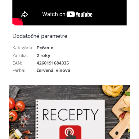
Dodatočné parametre
Kategória
:
Pečenie
Záruka
:
2 roky
EAN
:
4260191684335
Farba
:
červená, vínová