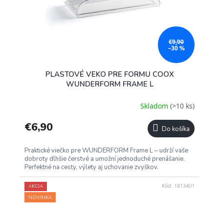
€9,90
–30 %
PLASTOVÉ VEKO PRE FORMU COOX
WUNDERFORM FRAME L
Skladom
(>10 ks)
€6,90
Do košíka
Praktické viečko pre WUNDERFORM Frame L – udrží vaše
dobroty dlhšie čerstvé a umožní jednoduché prenášanie.
Perfektné na cesty, výlety aj uchovanie zvyškov.
Kód:
1813401
AKCIA
NOVINKA