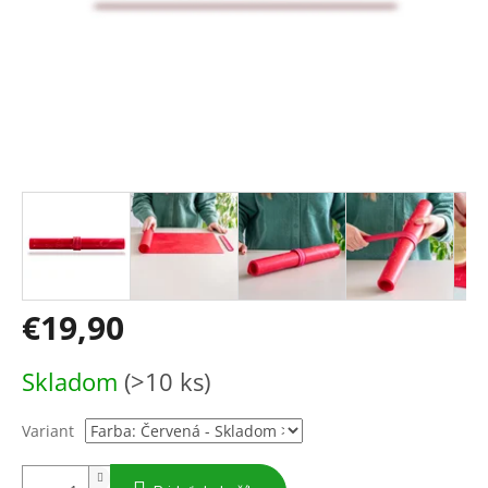
€19,90
Jednotková
Skladom
(>10 ks)
cena:
Variant