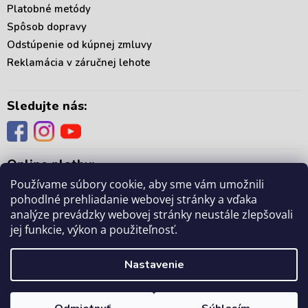
Platobné metódy
Spôsob dopravy
Odstúpenie od kúpnej zmluvy
Reklamácia v záručnej lehote
Sledujte nás:
Online platby:
Používame súbory cookie, aby sme vám umožnili
pohodlné prehliadanie webovej stránky a vďaka
analýze prevádzky webovej stránky neustále zlepšovali
jej funkcie, výkon a použiteľnosť.
Copyright 2026
. Všetky práva vyhradené.
mámedoma.sk
Upraviť nastavenie
Nastavenie
cookies