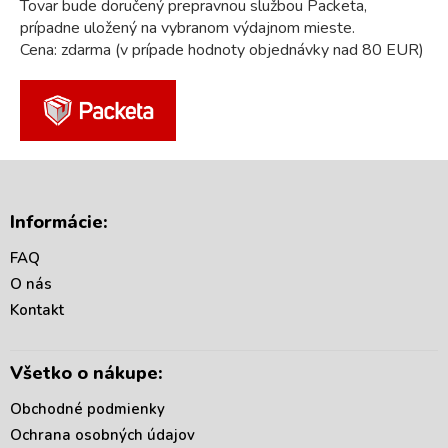
Tovar bude doručený prepravnou službou Packeta,
prípadne uložený na vybranom výdajnom mieste.
Cena: zdarma (v prípade hodnoty objednávky nad 80 EUR)
Z
á
Informácie:
p
ä
FAQ
t
O nás
i
Kontakt
e
Všetko o nákupe:
Obchodné podmienky
Ochrana osobných údajov