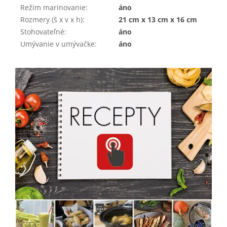
Režim marinovanie
:
áno
Rozmery (š x v x h)
:
21 cm x 13 cm x 16 cm
Stohovateľné
:
áno
Umývanie v umývačke
:
áno