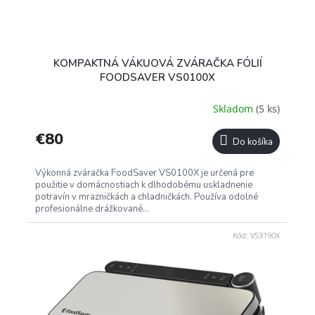
KOMPAKTNÁ VÁKUOVÁ ZVÁRAČKA FÓLIÍ
FOODSAVER VS0100X
Skladom
(5 ks)
€80
Do košíka
Výkonná zváračka FoodSaver VS0100X je určená pre
použitie v domácnostiach k dlhodobému uskladnenie
potravín v mrazničkách a chladničkách. Používa odolné
profesionálne drážkované...
Kód:
VS3190X