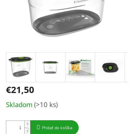
€21,50
Jednotková
Skladom
(>10 ks)
cena:
Pridať do košíka