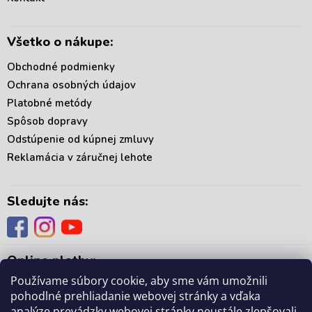
e
Všetko o nákupe:
Obchodné podmienky
Ochrana osobných údajov
Platobné metódy
Spôsob dopravy
Odstúpenie od kúpnej zmluvy
Reklamácia v záručnej lehote
Sledujte nás:
Online platby:
Používame súbory cookie, aby sme vám umožnili
pohodlné prehliadanie webovej stránky a vďaka
analýze prevádzky webovej stránky neustále zlepšovali