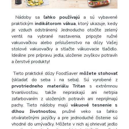
Nádoby sa
ľahko používajú
a sú vybavené
praktickým
indikátorom vákua
, ktorý ukazuje, kedy
je vzduch odstránený. Jednoducho otočíte zelený
ventil na vybrané nastavenia, pripojte ručné
vakuovačkou alebo príslušenstvo na dózy Vašej
stolové vakuovačky a stlačte vákuovacie tlačidlo.
Ideálne pre prípravu jedla, uloženie zvyškov potravín
a čerstvé produkty!
Tieto praktické dózy FoodSaver
môžete stohovať
(skladať do seba i na seba). Sú vyrobené z
prvotriedneho materiálu Tritan
s extrémnou
trvanlivosťou, takže nepraskajú ani netrpia
zafarbovaním z uložených potravín ani neprijímajú
pachy. Tieto nádoby majú
vákuové tesnenie s
dlhou životnosťou
, pružné veko sa ľahko
otvárateľnými jazýčky a pre jednoduché čistenie sú
vhodné do umývačky. Môžete v nich aj ohrievať jedlo