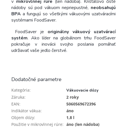
v
mikrovlnnej rúre
(len nádoba). Krištáľovo čisté
nádoby sú pod vákuom nepriepustné,
neobsahujú
BPA
a fungujú so všetkými vákuovými uzatváracími
systémami FoodSaver.
FoodSaver je
originálny vákuový uzatvárací
systém
. Ako líder na globálnom trhu FoodSaver
pokračuje v inovácii svojho poslania pomáhať
udržiavať vaše jedlo čerstvé.
Dodatočné parametre
Kategória
:
Vákuovacie dózy
Záruka
:
2 roky
EAN
:
5060569672396
Indikátor vákua
:
áno
Objem dózy
:
1,8 l
Použitie v mikrovlnnej rúre
:
áno (len nádoba)