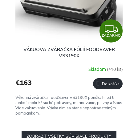
Z
ZADARMO
A
VÁKUOVÁ ZVÁRAČKA FÓLIÍ FOODSAVER
D
VS3190X
A
Skladom
(>10 ks)
R
€163
Do košíka
M
Výkonná zváračka FoodSaver VS3190X ponúka hneď 5
O
funkcií: mokré / suché potraviny, marinovanie, pulzný a Sous
Vide vákuovanie. Vďaka nim sa stane nepostrádateľným
pomocníkom...
ZOBRAZIŤ VŠETKY SÚVISIACE PRODUKTY