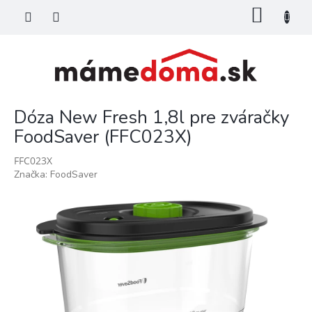
Prejsť
NÁKU
na
KOŠÍK
obsah
Dóza New Fresh 1,8l pre zváračky
FoodSaver (FFC023X)
FFC023X
Značka:
FoodSaver