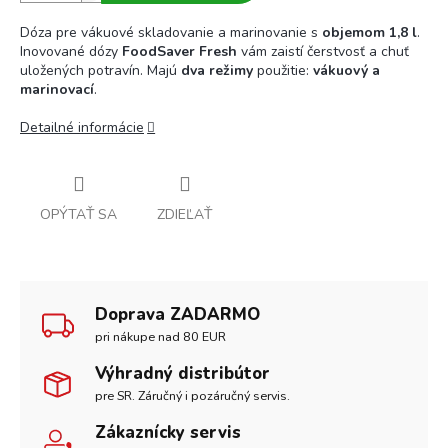
Dóza pre vákuové skladovanie a marinovanie s
objemom 1,8 l
.
Inovované dózy
FoodSaver Fresh
vám zaistí čerstvosť a chuť
uložených potravín. Majú
dva režimy
použitie:
vákuový a
marinovací
.
Detailné informácie
OPÝTAŤ SA
ZDIEĽAŤ
Doprava ZADARMO
pri nákupe nad 80 EUR
Výhradný distribútor
pre SR. Záručný i pozáručný servis.
Zákaznícky servis