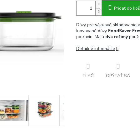
Pridať do koš
Dózy pre vákuové skladovanie 
Inovované dózy
FoodSaver Fre
potravín. Majú
dva režimy
použi
Detailné informácie
TLAČ
OPÝTAŤ SA