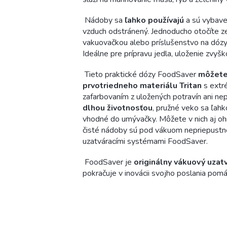
Nádoby sa
ľahko používajú
a sú vybav
vzduch odstránený. Jednoducho otočíte ze
vakuovačkou alebo príslušenstvo na dózy 
Ideálne pre prípravu jedla, uloženie zvyš
Tieto praktické dózy FoodSaver
môžete
prvotriedneho materiálu Tritan
s extré
zafarbovaním z uložených potravín ani ne
dlhou životnosťou
, pružné veko sa ľahk
vhodné do umývačky. Môžete v nich aj oh
čisté nádoby sú pod vákuom nepriepustn
uzatváracími systémami FoodSaver.
FoodSaver je
originálny vákuový uzat
pokračuje v inovácii svojho poslania pomá