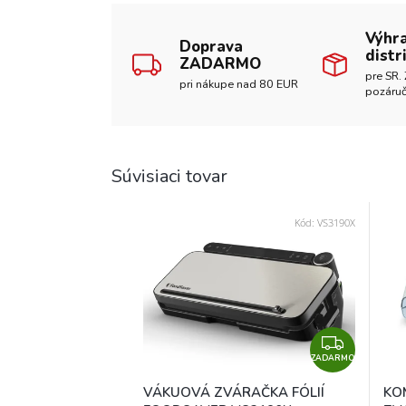
Výhr
Doprava
distr
ZADARMO
pre SR. 
pri nákupe nad 80 EUR
pozáruč
Súvisiaci tovar
Kód:
VS3190X
Z
ZADARMO
A
D
VÁKUOVÁ ZVÁRAČKA FÓLIÍ
KO