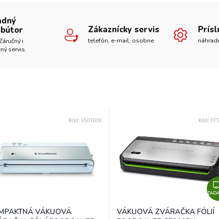
adný
Zákaznícky servis
Prís
ibútor
telefón, e-mail, osobne
náhrad
Záručný i
ný servis.
Kód:
VS0100X
Kód:
FF
ZAD
MPAKTNÁ VÁKUOVÁ
VÁKUOVÁ ZVÁRAČKA FÓLIÍ