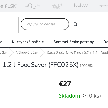
k
HĽADAŤ
če
Kuchynské náčinie
Sommeliérske potreby
Do
ačky
Vákuové dózy
Sada 2 dóz New Fresh 0,7 + 1,2 l Foo
+ 1,2 l FoodSaver (FFC025X)
FFC025X
€27
Jednotková
Skladom
(>10 ks)
cena: