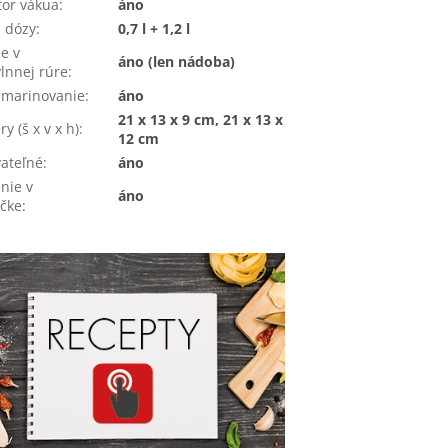
tor vákua
:
áno
 dózy
:
0,7 l + 1,2 l
ie v
áno (len nádoba)
lnnej rúre
:
 marinovanie
:
áno
21 x 13 x 9 cm, 21 x 13 x
y (š x v x h)
:
12 cm
ateľné
:
áno
nie v
áno
čke
: