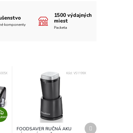
1500 výdajných
lušenstvo
miest
né komponenty
Packeta
S005X
Kód:
VS1199X
Z
ARMO
A
Ďalší
D
FOODSAVER RUČNÁ AKU
produkt