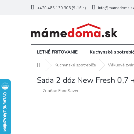
Prejsť
na
+420 485 130 303 (9-16 h)
info@mamedoma.s
obsah
LETNÉ FRITOVANIE
Kuchynské spotrebi
Domov
Kuchynské spotrebiče
Vákuové zvár
Sada 2 dóz New Fresh 0,7 
Značka:
FoodSaver