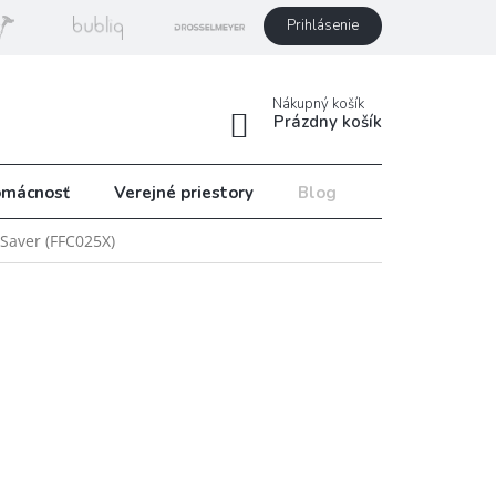
Prihlásenie
Nákupný košík
Prázdny košík
mácnosť
Verejné priestory
Blog
Recepty
dSaver (FFC025X)