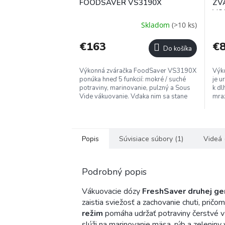
A
FOODSAVER VS3190X
ZV
R
VS
M
Skladom
(>10 ks)
O
€163
€
Do košíka
Výkonná zváračka FoodSaver VS3190X
Výk
ponúka hneď 5 funkcií: mokré / suché
je u
potraviny, marinovanie, pulzný a Sous
k dl
Vide vákuovanie. Vďaka nim sa stane
mraz
nepostrádateľným pomocníkom...
odol
Popis
Súvisiace súbory (1)
Videá 
Podrobný popis
Vákuovacie dózy
FreshSaver druhej ge
zaistia sviežosť a zachovanie chuti, pričo
režim
pomáha udržať potraviny čerstvé v 
slúži na marinovanie mäsa, rýb a zeleniny