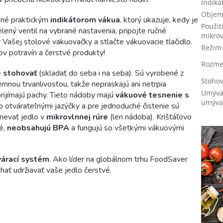
Indiká
Objem
ené praktickým
indikátorom vákua
, ktorý ukazuje, kedy je
Použit
lený ventil na vybrané nastavenia, pripojte ručné
mikrov
Vašej stolové vakuovačky a stlačte vákuovacie tlačidlo.
Režim
kov potravín a čerstvé produkty!
Rozmer
 stohovať
(skladať do seba i na seba). Sú vyrobené z
Stohov
mnou trvanlivosťou, takže nepraskajú ani netrpia
Umýva
prijímajú pachy. Tieto nádoby majú
vákuové tesnenie s
umýva
o otvárateľnými jazýčky a pre jednoduché čistenie sú
rievať jedlo v
mikrovlnnej rúre
(len nádoba). Krištáľovo
é,
neobsahujú BPA
a fungujú so všetkými vákuovými
várací systém
. Ako líder na globálnom trhu FoodSaver
hať udržiavať vaše jedlo čerstvé.