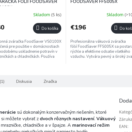
ÁRAČKA FÓLIÍ FOODSAVER
FOODSAVER FFS005X
0100X
Skladom
(5 ks)
Skladom
(>10
80
€196
Do košíka
Do koš
onná zváračka FoodSaver VS0100X
Profesionálna vákuová zváračka
rčená pre použitie v domácnostiach
fólií FoodSaver FFS005X sa postar
hodobému uskladnenie potravín v
rýchle a efektívne odsatie všetkého
ničkách a chladničkách. Používa
vzduchu. Vytvára pevný a široký zva
né profesionálne drážkované...
ktorý je odolný voči pretrhnutiu a...
(1)
Diskusia
Značka
Doda
nerácie
sú dokonalým konzervačným riešením, ktoré
Kategó
m si môžete vybrať z
dvoch rôznych nastavení
.
Vákuový
Záruk
mrazničke, chladničke a v špajze. A
marinovací režim
EAN
:
 v priebehu niekoľkých minút namiesto hodín.