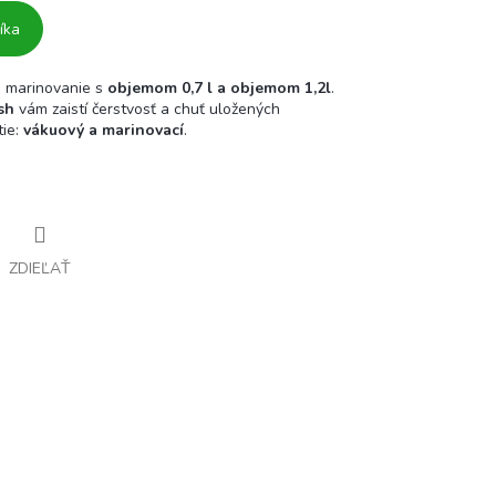
íka
a marinovanie s
objemom 0,7 l a objemom 1,2l
.
sh
vám zaistí čerstvosť a chuť uložených
tie:
vákuový a marinovací
.
ZDIEĽAŤ