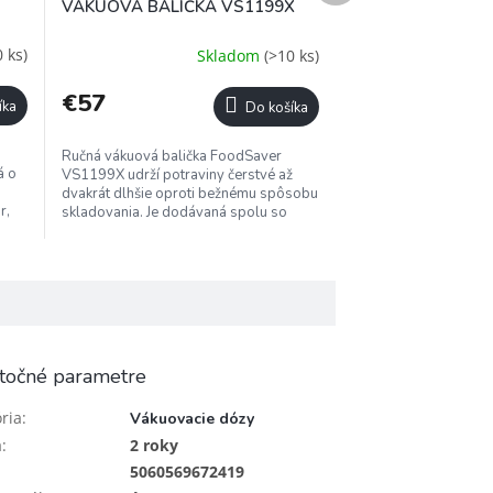
A
VÁKUOVÁ BALIČKA VS1199X
R
M
 ks)
Skladom
(>10 ks)
O
€57
íka
Do košíka
Ručná vákuová balička FoodSaver
á o
VS1199X udrží potraviny čerstvé až
dvakrát dlhšie oproti bežnému spôsobu
r,
skladovania. Je dodávaná spolu so
špeciálnou dózou s objemom 1,2 litra
a...
točné parametre
ria
:
Vákuovacie dózy
a
:
2 roky
5060569672419