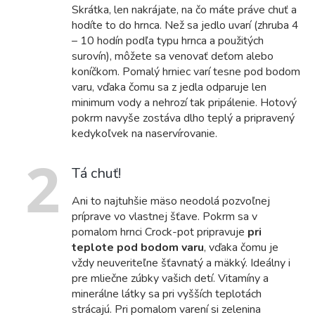
Skrátka, len nakrájate, na čo máte práve chuť a
hodíte to do hrnca. Než sa jedlo uvarí (zhruba 4
– 10 hodín podľa typu hrnca a použitých
surovín), môžete sa venovať deťom alebo
koníčkom. Pomalý hrniec varí tesne pod bodom
varu, vďaka čomu sa z jedla odparuje len
minimum vody a nehrozí tak pripálenie. Hotový
pokrm navyše zostáva dlho teplý a pripravený
kedykoľvek na naservírovanie.
2
Tá chuť!
Ani to najtuhšie mäso neodolá pozvoľnej
príprave vo vlastnej šťave. Pokrm sa v
pomalom hrnci Crock-pot pripravuje
pri
teplote pod bodom varu
, vďaka čomu je
vždy neuveriteľne šťavnatý a mäkký. Ideálny i
pre mliečne zúbky vašich detí. Vitamíny a
minerálne látky sa pri vyšších teplotách
strácajú. Pri pomalom varení si zelenina