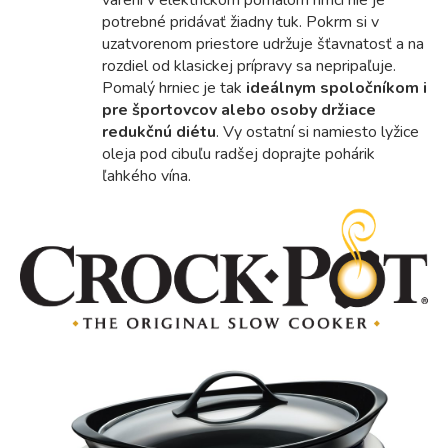
varení v elektrickom pomalom hrnci nie je
potrebné pridávať žiadny tuk. Pokrm si v
uzatvorenom priestore udržuje šťavnatosť a na
rozdiel od klasickej prípravy sa nepripaľuje.
Pomalý hrniec je tak
ideálnym spoločníkom i
pre športovcov alebo osoby držiace
redukčnú diétu
. Vy ostatní si namiesto lyžice
oleja pod cibuľu radšej doprajte pohárik
ľahkého vína.