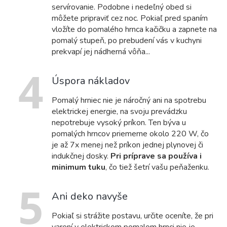
servírovanie. Podobne i nedeľný obed si
môžete pripraviť cez noc. Pokiaľ pred spaním
vložíte do pomalého hrnca kačičku a zapnete na
pomalý stupeň, po prebudení vás v kuchyni
prekvapí jej nádherná vôňa...
4
Úspora nákladov
Pomalý hrniec nie je náročný ani na spotrebu
elektrickej energie, na svoju prevádzku
nepotrebuje vysoký príkon. Ten býva u
pomalých hrncov priemerne okolo 220 W, čo
je až 7x menej než príkon jednej plynovej či
indukčnej dosky.
Pri príprave sa používa i
minimum tuku
, čo tiež šetrí vašu peňaženku.
5
Ani deko navyše
Pokiaľ si strážite postavu, určite oceníte, že pri