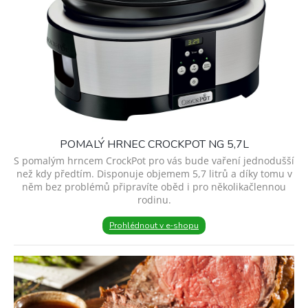
POMALÝ HRNEC CROCKPOT NG 5,7L
S pomalým hrncem CrockPot pro vás bude vaření jednodušší
než kdy předtím. Disponuje objemem 5,7 litrů a díky tomu v
něm bez problémů připravíte oběd i pro několikačlennou
rodinu.
Prohlédnout v e-shopu