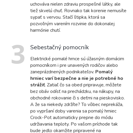
uchováva nielen zdraviu prospešné látky, ale
tiež skvelú chuť. Rovnako tak korenie nemusíte
sypať s vervou. Stačí štipka, ktorá sa
pozvoľným varením rozvinie do dokonalej
harmónie chutí.
3
Sebestačný pomocník
Elektrické pomalé hrnce sú úžasným domácim
pomocníkom i pre unavených rodičov alebo
zaneprázdnených podnikateľov.
Pomalý
hrniec varí bezpečne a nie je potrebné ho
strážiť
. Zatiaľ čo sa obed pripravuje, môžete
bez obáv odísť na prechádzku, na nákupy, na
obchodné rokovanie či s deťmi na pieskovisko.
A že sa niekedy zdržíte? To vôbec neprekáža,
po vypršaní doby varenia sa pomalý hrniec
Crock-Pot automaticky prepne do módu
udržiavania teploty. Po vašom príchode tak
bude jedlo okamžite pripravené na