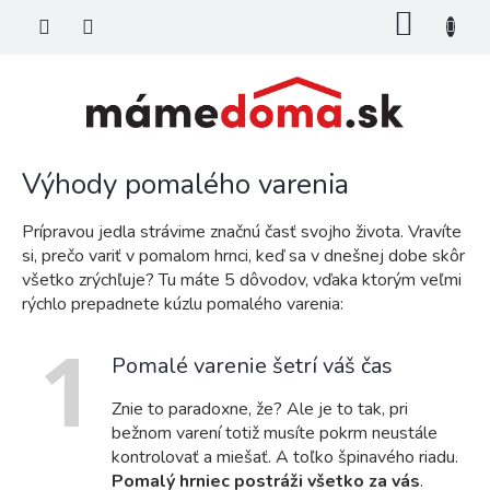
Prejsť
NÁKU
na
KOŠÍK
obsah
Výhody pomalého varenia
Prípravou jedla strávime značnú časť svojho života. Vravíte
si, prečo variť v pomalom hrnci, keď sa v dnešnej dobe skôr
všetko zrýchľuje? Tu máte 5 dôvodov, vďaka ktorým veľmi
rýchlo prepadnete kúzlu pomalého varenia:
1
Pomalé varenie šetrí váš čas
Znie to paradoxne, že? Ale je to tak, pri
bežnom varení totiž musíte pokrm neustále
kontrolovať a miešať. A toľko špinavého riadu.
Pomalý hrniec postráži všetko za vás
.