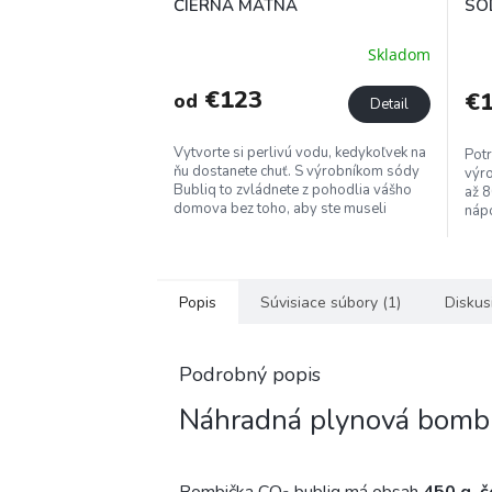
A
ČIERNA MATNÁ
SÓ
R
M
Skladom
O
€123
€1
od
Detail
Vytvorte si perlivú vodu, kedykoľvek na
Potr
ňu dostanete chuť. S výrobníkom sódy
výro
Bubliq to zvládnete z pohodlia vášho
až 8
domova bez toho, aby ste museli
nápo
kupovať balenú perlivú...
uskl
Popis
Súvisiace súbory (1)
Diskus
Podrobný popis
Náhradná plynová bombi
Bombička CO
bubliq má obsah
450 g, č