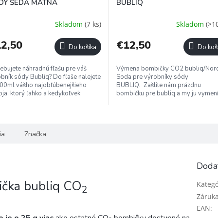
DY ŠEDÁ MATNÁ
BUBLIQ
Skladom
(7 ks)
Skladom
(>10
2,50
€12,50
Do košíka
Do koš
ebujete náhradnú fľašu pre váš
Výmena bombičky CO2 bubliq/Nord
bník sódy Bubliq? Do fľaše nalejete
Soda pre výrobníky sódy
00ml vášho najobľúbenejšieho
BUBLIQ. Zašlite nám prázdnu
ja, ktorý ľahko a kedykoľvek
bombičku pre bubliq a my ju vymen
adníte v chladničke. Fľaša je...
za novú.
ia
Značka
Doda
čka bubliq CO
Kategó
2
Záruk
EAN
:
o je o 25 g viac
ako ostatné CO
bombičky dostupné na