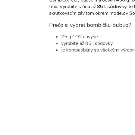
2
trhu. Vyrobíte s ňou až
85 l sódovky
. J
skrutkovacím závitom okrem modelov So
Prečo si vybrať bombičku bubliq?
25 g CO2 navyše
vyrobíte až 85 l sódovky
je kompatibilný so všetkými výrobn