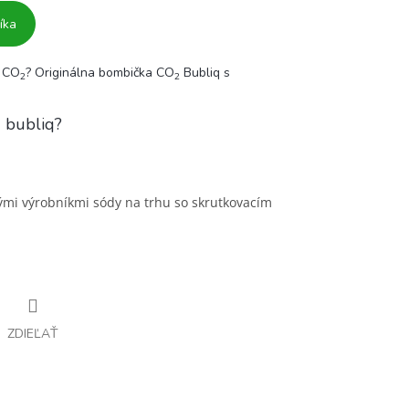
íka
u CO
? Originálna bombička CO
Bubliq s
2
2
 bubliq?
kými výrobníkmi sódy na trhu so skrutkovacím
ZDIEĽAŤ