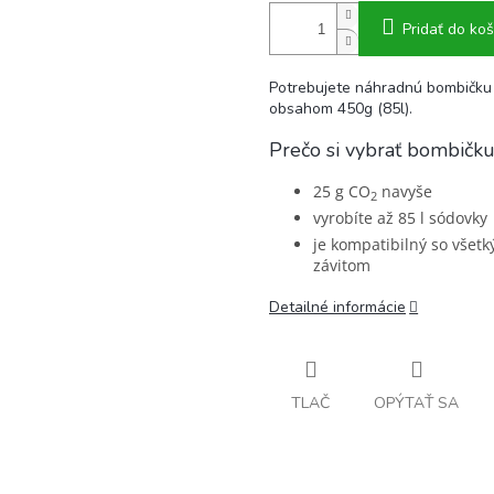
Pridať do koš
Potrebujete náhradnú bombičk
obsahom 450g (85l).
Prečo si vybrať bombičku
25 g CO
navyše
2
vyrobíte až 85 l sódovky
je kompatibilný so všet
závitom
Detailné informácie
TLAČ
OPÝTAŤ SA