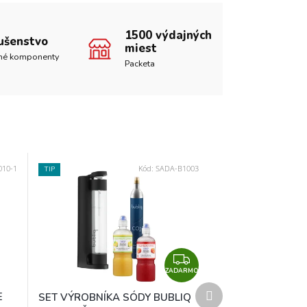
1500 výdajných
lušenstvo
miest
né komponenty
Packeta
010-1
Kód:
SADA-B1003
TIP
Z
ZADARMO
A
Ďalší
D
E
SET VÝROBNÍKA SÓDY BUBLIQ
produkt