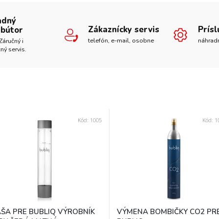
adný
Zákaznícky servis
Prís
ibútor
telefón, e-mail, osobne
náhrad
Záručný i
ný servis.
Kód:
1005
Kód:
1
AŠA PRE BUBLIQ VÝROBNÍK
VÝMENA BOMBIČKY CO2 PR