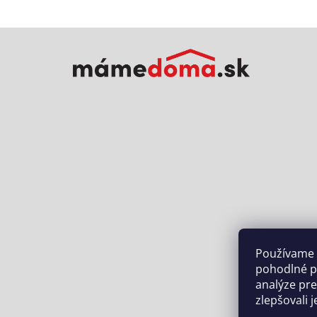
Z
á
p
ä
t
i
e
Používame 
pohodlné p
analýze pr
zlepšovali j