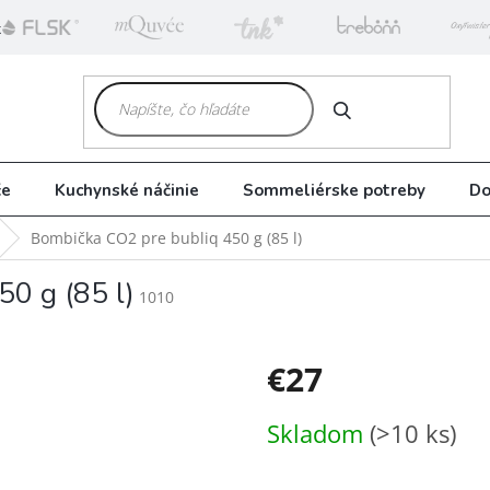
k
HĽADAŤ
če
Kuchynské náčinie
Sommeliérske potreby
Do
Bombička CO2 pre bubliq 450 g (85 l)
0 g (85 l)
1010
€27
Jednotková
Skladom
(>10 ks)
cena: