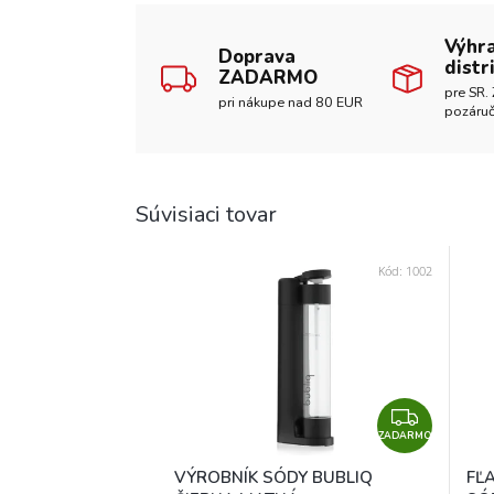
Výhr
Doprava
distr
ZADARMO
pre SR. 
pri nákupe nad 80 EUR
pozáruč
Súvisiaci tovar
Kód:
1002
Z
ZADARMO
A
D
VÝROBNÍK SÓDY BUBLIQ
FĽ