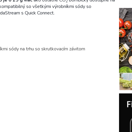
2
e kompatibilný so všetkými výrobníkmi sódy so
daStream s Quick Connect.
íkmi sódy na trhu so skrutkovacím závitom