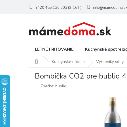
Prejsť
na
+420 485 130 303 (9-16 h)
info@mamedoma.s
obsah
LETNÉ FRITOVANIE
Kuchynské spotrebi
Domov
Kuchynské náčinie
Výrobníky sódy
Bombička CO2 pre bubliq 45
Značka:
bubliq