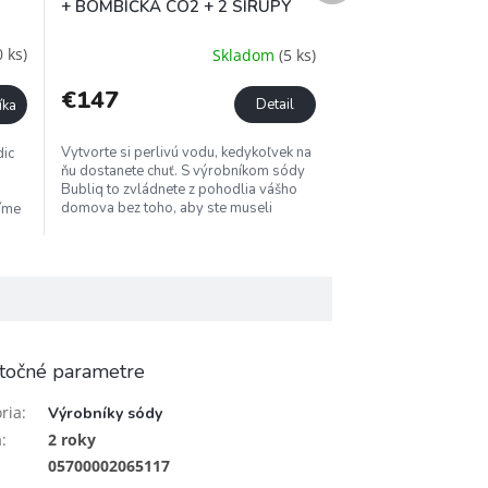
A
+ BOMBIČKA CO2 + 2 SIRUPY
R
M
 ks)
Skladom
(5 ks)
O
€147
Detail
íka
Vytvorte si perlivú vodu, kedykoľvek na
ic
ňu dostanete chuť. S výrobníkom sódy
Bubliq to zvládnete z pohodlia vášho
domova bez toho, aby ste museli
íme
kupovať balenú perlivú...
točné parametre
ria
:
Výrobníky sódy
a
:
2 roky
05700002065117