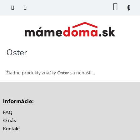
Prejsť
NÁKU
na
KOŠÍK
obsah
Oster
Žiadne produkty značky
sa nenašli...
Oster
Z
á
Informácie:
p
ä
FAQ
t
O nás
i
Kontakt
e