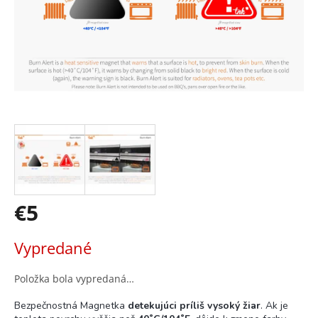
€5
Jednotková
Vypredané
cena:
Položka bola vypredaná…
Bezpečnostná Magnetka
detekujúci príliš vysoký žiar
. Ak je