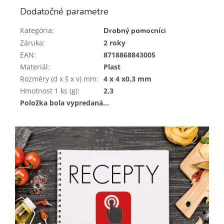
Dodatočné parametre
Kategória
:
Drobný pomocníci
Záruka
:
2 roky
EAN
:
8718868843005
Materiál
:
Plast
Rozměry (d x š x v) mm
:
4 x 4 x0,3 mm
Hmotnost 1 ks (g)
:
2,3
Položka bola vypredaná…