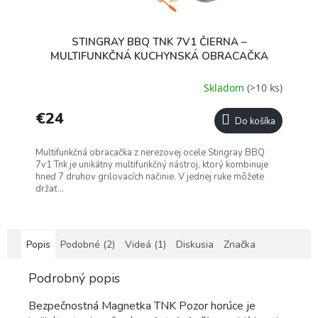
STINGRAY BBQ TNK 7V1 ČIERNA –
MULTIFUNKČNÁ KUCHYNSKÁ OBRACAČKA
Skladom
(>10 ks)
€24
Do košíka
Multifunkčná obracačka z nerezovej ocele Stingray BBQ
7v1 Tnk je unikátny multifunkčný nástroj, ktorý kombinuje
hneď 7 druhov grilovacích načinie. V jednej ruke môžete
držať...
Popis
Podobné (2)
Videá (1)
Diskusia
Značka
Podrobný popis
Bezpečnostná Magnetka TNK Pozor horúce je