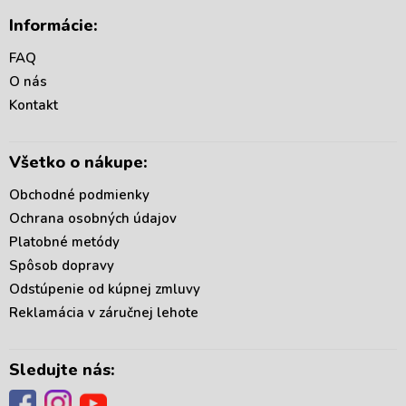
á
Informácie:
p
ä
FAQ
t
O nás
i
Kontakt
e
Všetko o nákupe:
Obchodné podmienky
Ochrana osobných údajov
Platobné metódy
Spôsob dopravy
Odstúpenie od kúpnej zmluvy
Reklamácia v záručnej lehote
Sledujte nás: