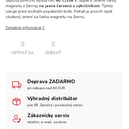
teplota povrchu vyššia než
40˚C/104˚F
, dôjde k zmene farby
magnetu z čiernej
na jasne červenú s výkričníkom
. Týmto
varuje pred možným popálením kože. Pokiaľ je povrch opäť
studený, zmení sa farba magnetu na čiernu.
Detailné informácie
OPÝTAŤ SA
ZDIEĽAŤ
Doprava ZADARMO
pri nákupe nad 80 EUR
Výhradný distribútor
pre SR. Záručný i pozáručný servis.
Zákaznícky servis
telefón, e-mail, osobne