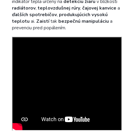
indikátor tepla určený na
detekciu žiaru
v blízkosti
radiátorov
,
teplovzdušnej rúry
,
čajovej kanvice
a
ďalších spotrebičov
,
produkujúcich vysokú
teplotu
ai.
Zaistí
tak
bezpečnú manipuláciu
a
prevenciu pred popálením.