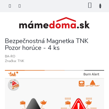
Prejsť
NÁKU
na
KOŠÍK
obsah
Bezpečnostná Magnetka TNK
Pozor horúce - 4 ks
BA-RO
Značka:
TNK