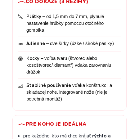
ČO DOKÁŽE (3 REŽIMY)
Plátky
– od 1,5 mm do 7 mm, plynulé
🔪
nastavenie hrúbky pomocou otočného
gombíka
Julienne
– dve šírky (úzke / široké pásiky)
🥕
Kocky
– voľba tvaru (štvorec alebo
🧅
kosoštvorec/„diamant“) vďaka zarovnaniu
drážok
Stabilné používanie
vďaka konštrukcii a
🦶
skladacej nohe, integrované nože (nie je
potrebná montáž)
PRE KOHO JE IDEÁLNA
pre každého, kto má chce krájať
rýchlo a