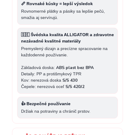
📏 Rovnaké kúsky = lepší výsledok
Rovnomerné plátky a pásiky sa lepšie pečú,
smažia aj servírujú.
🇸🇪 Švédska kvalita ALLIGATOR a zdravotne
nezávadné kvalitné materiály
Premyslený dizajn a precízne spracovanie na
každodenné používanie.
ABS plast bez BPA
Základová doska:
Detaily: PP a protišmykový TPR
S/S 430
Kov: nerezová doska
S/S 420J2
Čepele: nerezová oceľ
👍 Bezpečné používanie
Držiak na potraviny a chránič prstov.