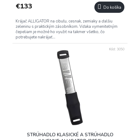
R
€133
Do košíka
M
Krájač ALLIGATOR na cibuľu, cesnak, zemiaky a ďalšiu
O
zeleninu s praktickým zásobníkom. Vďaka vymeniteľným
čepeliam je možné ho využiť na takmer všetko, čo
potrebujete nakrájať...
Kód:
3050
STRÚHADLO KLASICKÉ A STRÚHADLO