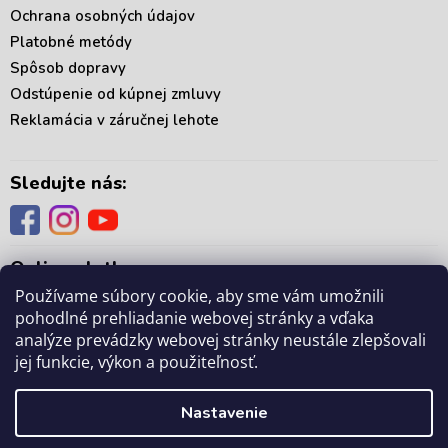
Ochrana osobných údajov
Platobné metódy
Spôsob dopravy
Odstúpenie od kúpnej zmluvy
Reklamácia v záručnej lehote
Sledujte nás:
Online platby:
Používame súbory cookie, aby sme vám umožnili
pohodlné prehliadanie webovej stránky a vďaka
analýze prevádzky webovej stránky neustále zlepšovali
jej funkcie, výkon a použiteľnosť.
Copyright 2026
. Všetky práva vyhradené.
mámedoma.sk
Upraviť nastavenie
Nastavenie
cookies