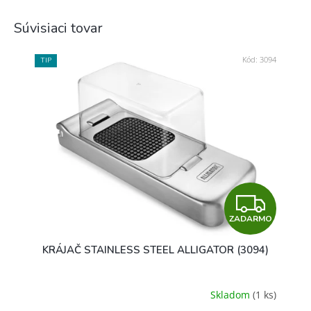
Súvisiaci tovar
Kód:
3094
TIP
Z
ZADARMO
A
KRÁJAČ STAINLESS STEEL ALLIGATOR (3094)
D
A
Skladom
(1 ks)