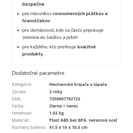
bezpečne
pre milovníkov
rovnomerných plátkov a
hranolčekov
pre domácnosti, kde sa často pripravuje
zelenina do šalátov a príloh
pre každého, kto preferuje
kvalitné
produkty
Dodatočné parametre
Kategória
:
Mechanické krájače a lůpače
Záruka
:
2 roky
EAN
:
7350007792723
Farba
:
čierna + nerez
Hmotnosť
:
1,03 kg
Materiál
:
Plast ABS bez BPA, nerezová oceľ
Rozmery balenia
:
41,5 x 15 x 10,5 cm