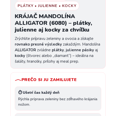
PLÁTKY • JULIENNE • KOCKY
KRÁJAČ MANDOLÍNA
ALLIGATOR (6080) – plátky,
julienne aj kocky za chvíľku
Zrýchlite prípravu zeleniny a ovocia a získajte
rovnako presné výsledky
zakaždým. Mandolína
ALLIGATOR
zvládne
plátky
,
julienne pásiky
aj
kocky
(štvorec alebo „diamant“) – ideálna na
šaláty, hranolky, prílohy aj meal prep.
PREČO SI JU ZAMILUJETE
⏱️ Ušetrí čas každý deň
Rýchla príprava zeleniny bez zdĺhavého krájania
nožom.