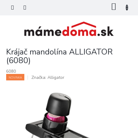
Prejsť
NÁKU
na
KOŠÍK
obsah
Krájač mandolína ALLIGATOR
(6080)
6080
Značka:
Alligator
NOVINKA