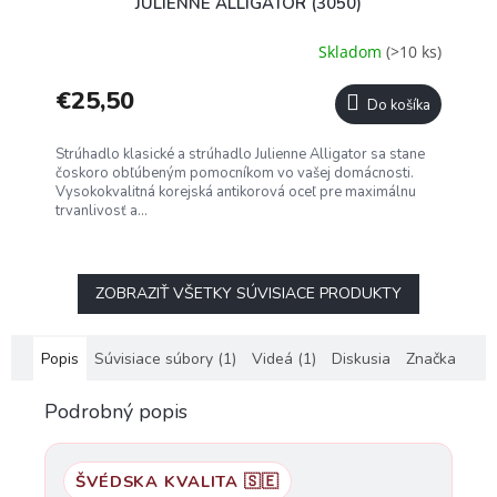
JULIENNE ALLIGATOR (3050)
Skladom
(>10 ks)
€25,50
Do košíka
Strúhadlo klasické a strúhadlo Julienne Alligator sa stane
čoskoro obľúbeným pomocníkom vo vašej domácnosti.
Vysokokvalitná korejská antikorová oceľ pre maximálnu
trvanlivosť a...
ZOBRAZIŤ VŠETKY SÚVISIACE PRODUKTY
Popis
Súvisiace súbory (1)
Videá (1)
Diskusia
Značka
Podrobný popis
ŠVÉDSKA KVALITA 🇸🇪