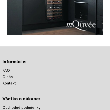
Z
á
Informácie:
p
ä
FAQ
t
O nás
i
Kontakt
e
Všetko o nákupe:
Obchodné podmienky