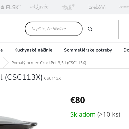
k
HĽADAŤ
če
Kuchynské náčinie
Sommeliérske potreby
Do
Pomalý hrniec CrockPot 3,5 l (CSC113X)
 l (CSC113X)
CSC113X
€80
Jednotková
Skladom
(>10 ks)
cena: