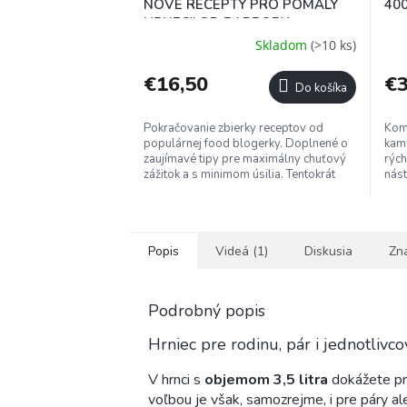
NOVÉ RECEPTY PRO POMALÝ
400
HRNEC" OD BARBORY
CHARVÁTOVEJ (ČESKY)
Skladom
(>10 ks)
€16,50
€
Do košíka
Pokračovanie zbierky receptov od
Kom
populárnej food blogerky. Doplnené o
kame
zaujímavé tipy pre maximálny chuťový
rých
zážitok a s minimom úsilia. Tentokrát
nást
vás čakajú polievky, dezerty a...
a na
Popis
Videá (1)
Diskusia
Zn
Podrobný popis
Hrniec pre rodinu, pár i jednotlivco
V hrnci s
objemom 3,5 litra
dokážete pri
voľbou je však, samozrejme, i pre páry al