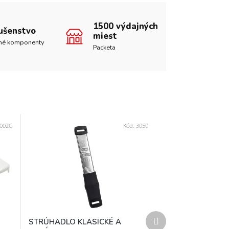
1500 výdajných
lušenstvo
miest
né komponenty
Packeta
002G
Kód:
3050
Ďalší
STRÚHADLO KLASICKÉ A
produkt