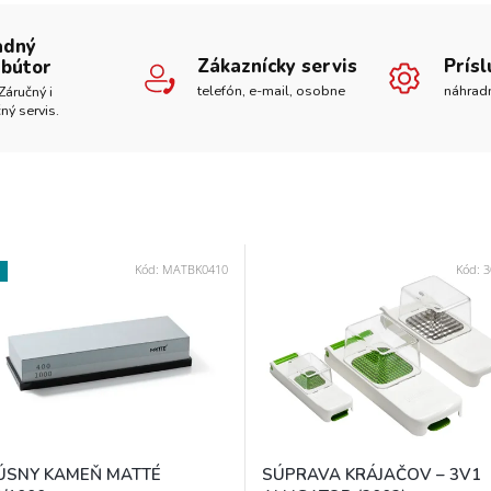
adný
Zákaznícky servis
Prís
ibútor
telefón, e-mail, osobne
náhrad
Záručný i
ný servis.
Kód:
MATBK0410
Kód:
3
ÚSNY KAMEŇ MATTÉ
SÚPRAVA KRÁJAČOV – 3V1