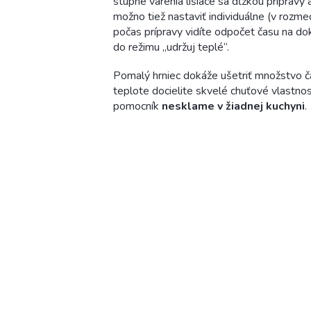
stupne varenia líšiace sa dĺžkou prípravy
možno tiež nastaviť individuálne (v rozme
počas prípravy vidíte odpočet času na do
do režimu „udržuj teplé“.
Pomalý hrniec dokáže ušetriť množstvo ča
teplote docielite skvelé chuťové vlastno
pomocník
nesklame v žiadnej kuchyni
.