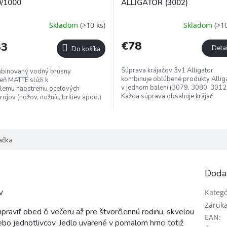
/1000
ALLIGATOR (3002)
Skladom
(>10 ks)
Skladom
(>10
€78
33
Detai
Do košíka
Súprava krájačov 3v1 Alligator
binovaný vodný brúsny
kombinuje obľúbené produkty Allig
ň MATTÉ slúži k
v jednom balení (3079, 3080, 3012)
lemu naostreniu oceľových
Každá súprava obsahuje krájač
rojov (nožov, nožníc, britiev apod.)
Alligator so zásobníkom, nadstave
 opravu...
na...
ačka
Doda
v
Kategó
Záruk
praviť obed či večeru až pre štvorčlennú rodinu, skvelou
EAN
:
ebo jednotlivcov. Jedlo uvarené v pomalom hrnci totiž