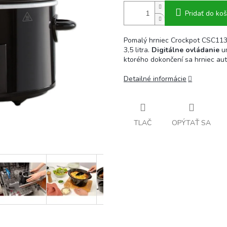
Pridať do koš
Pomalý hrniec Crockpot CSC11
3,5 litra.
Digitálne ovládanie
um
ktorého dokončení sa hrniec au
Detailné informácie
TLAČ
OPÝTAŤ SA