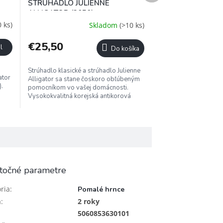
STRÚHADLO JULIENNE
ALLIGATOR (3050)
 ks)
Skladom
(>10 ks)
€25,50
l
Do košíka
Strúhadlo klasické a strúhadlo Julienne
ator
Alligator sa stane čoskoro obľúbeným
.
pomocníkom vo vašej domácnosti.
Vysokokvalitná korejská antikorová
c
oceľ pre maximálnu trvanlivosť a...
točné parametre
ria
:
Pomalé hrnce
a
:
2 roky
5060853630101