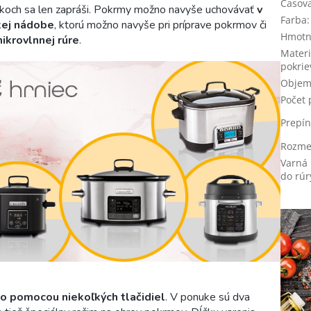
Časov
ytkoch sa len zapráši. Pokrmy možno navyše uchovávať
v
Farba
:
kej nádobe
, ktorú možno navyše pri príprave pokrmov či
Hmotn
ikrovlnnej rúre
.
Materi
pokrie
Obje
Počet 
Prepín
Rozmer
Varná 
do rúr
o pomocou niekoľkých tlačidiel
. V ponuke sú dva