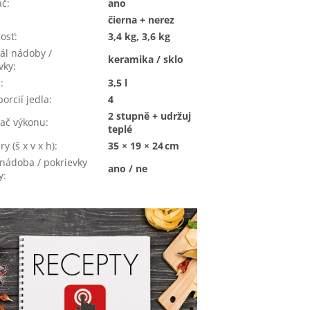
ač
:
ano
čierna + nerez
osť
:
3,4 kg, 3,6 kg
ál nádoby /
keramika / sklo
vky
:
m
:
3,5 l
porcií jedla
:
4
2 stupně + udržuj
ač výkonu
:
teplé
y (š x v x h)
:
35 × 19 × 24 cm
nádoba / pokrievky
ano / ne
y
: