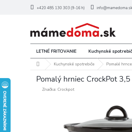
Prejsť
na
+420 485 130 303 (9-16 h)
info@mamedoma.s
obsah
LETNÉ FRITOVANIE
Kuchynské spotrebi
Domov
Kuchynské spotrebiče
Pomalé hrnce
Pomalý hrniec CrockPot 3,5
Značka:
Crockpot