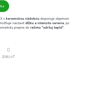
íka
3X s
keramickou nádobou
disponuje objemom
ožňuje nastaviť
dĺžku a intenzitu varenia
, po
tomaticky prepne do
režimu "udržuj teplé"
.
ZDIEĽAŤ