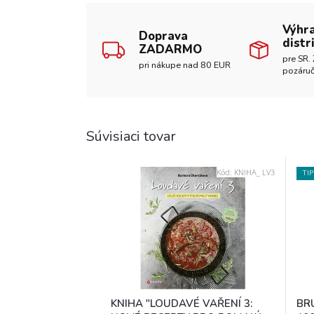
Výhr
Doprava
distr
ZADARMO
pre SR. 
pri nákupe nad 80 EUR
pozáruč
Súvisiaci tovar
Kód:
KNIHA_ LV3
TIP
KNIHA "LOUDAVÉ VAŘENÍ 3:
BR