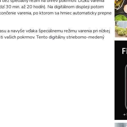
 a tiež špeciálny režim na ohrev pokrmov. Dĺžku varenia
dzí 30 min. až 20 hodín). Na digitálnom displeji potom
končenie varenia, po ktorom sa hrniec automaticky prepne
su a navyše vďaka špeciálnemu režimu varenia pri nízkej
sti vašich pokrmov. Tento digitálny strieborno-medený