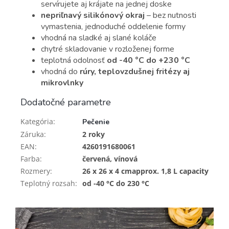
servírujete aj krájate na jednej doske
nepriľnavý silikónový okraj
– bez nutnosti
vymastenia, jednoduché oddelenie formy
vhodná na sladké aj slané koláče
chytré skladovanie v rozloženej forme
teplotná odolnosť
od -40 °C do +230 °C
vhodná do
rúry, teplovzdušnej fritézy aj
mikrovlnky
Dodatočné parametre
Kategória
:
Pečenie
Záruka
:
2 roky
EAN
:
4260191680061
Farba
:
červená, vínová
Rozmery
:
26 x 26 x 4 cmapprox. 1,8 L capacity
Teplotný rozsah
:
od -40 °C do 230 °C