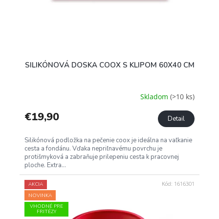
SILIKÓNOVÁ DOSKA COOX S KLIPOM 60X40 CM
Skladom
(>10 ks)
€19,90
Detail
Silikónová podložka na pečenie coox je ideálna na vaľkanie
cesta a fondánu. Vďaka nepriľnavému povrchu je
protišmyková a zabraňuje prilepeniu cesta k pracovnej
ploche. Extra...
Kód:
1616301
AKCIA
NOVINKA
VHODNÉ PRE
FRITÉZY