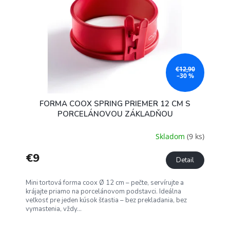
€12,90
–30 %
FORMA COOX SPRING PRIEMER 12 CM S
PORCELÁNOVOU ZÁKLADŇOU
Skladom
(9 ks)
€9
Detail
Mini tortová forma coox Ø 12 cm – pečte, servírujte a
krájajte priamo na porcelánovom podstavci. Ideálna
veľkosť pre jeden kúsok šťastia – bez prekladania, bez
vymastenia, vždy...