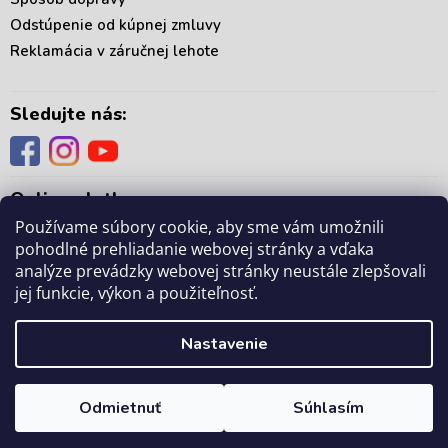
Odstúpenie od kúpnej zmluvy
Reklamácia v záručnej lehote
Sledujte nás:
Online platby:
Používame súbory cookie, aby sme vám umožnili
pohodlné prehliadanie webovej stránky a vďaka
analýze prevádzky webovej stránky neustále zlepšovali
jej funkcie, výkon a použiteľnosť.
Copyright 2026
. Všetky práva vyhradené.
mámedoma.sk
Upraviť nastavenie
Nastavenie
cookies
Odmietnuť
Súhlasím
Vytvoril Shoptet