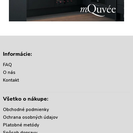
Z
á
Informácie:
p
ä
FAQ
t
O nás
i
Kontakt
e
Všetko o nákupe:
Obchodné podmienky
Ochrana osobných údajov
Platobné metódy
Spôsob dopravy