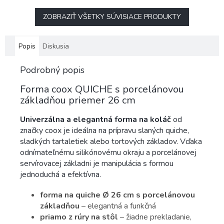
ZOBRAZIŤ VŠETKY SÚVISIACE PRODUKTY
Popis
Diskusia
Podrobný popis
Forma coox QUICHE s porcelánovou
základňou priemer 26 cm
Univerzálna a elegantná forma na koláč
od
značky coox je ideálna na prípravu slaných quiche,
sladkých tartaletiek alebo tortových základov. Vďaka
odnímateľnému silikónovému okraju a porcelánovej
servírovacej základni je manipulácia s formou
jednoduchá a efektívna.
forma na quiche Ø 26 cm s porcelánovou
základňou
– elegantná a funkčná
priamo z rúry na stôl
– žiadne prekladanie,