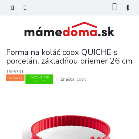
Prejsť
NÁKU
na
KOŠÍK
obsah
Forma na koláč coox QUICHE s
porcelán. základňou priemer 26 cm
1605301
VHODNÉ PRE
NOVINKA
Značka:
coox
FRITÉZY