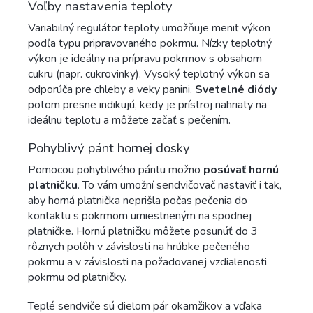
Voľby nastavenia teploty
Variabilný regulátor teploty umožňuje meniť výkon
podľa typu pripravovaného pokrmu. Nízky teplotný
výkon je ideálny na prípravu pokrmov s obsahom
cukru (napr. cukrovinky). Vysoký teplotný výkon sa
odporúča pre chleby a veky panini.
Svetelné diódy
potom presne indikujú, kedy je prístroj nahriaty na
ideálnu teplotu a môžete začať s pečením.
Pohyblivý pánt hornej dosky
Pomocou pohyblivého pántu možno
posúvať hornú
platničku
. To vám umožní sendvičovač nastaviť i tak,
aby horná platnička neprišla počas pečenia do
kontaktu s pokrmom umiestneným na spodnej
platničke. Hornú platničku môžete posunúť do 3
rôznych polôh v závislosti na hrúbke pečeného
pokrmu a v závislosti na požadovanej vzdialenosti
pokrmu od platničky.
Teplé sendviče sú dielom pár okamžikov a vďaka