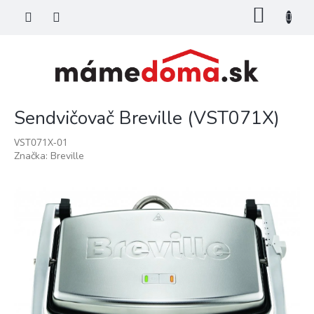
Prejsť
NÁKU
na
KOŠÍK
obsah
Sendvičovač Breville (VST071X)
VST071X-01
Značka:
Breville