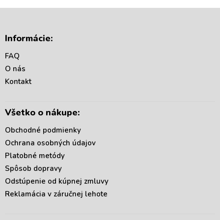
Z
á
Informácie:
p
ä
FAQ
t
O nás
i
Kontakt
e
Všetko o nákupe:
Obchodné podmienky
Ochrana osobných údajov
Platobné metódy
Spôsob dopravy
Odstúpenie od kúpnej zmluvy
Reklamácia v záručnej lehote