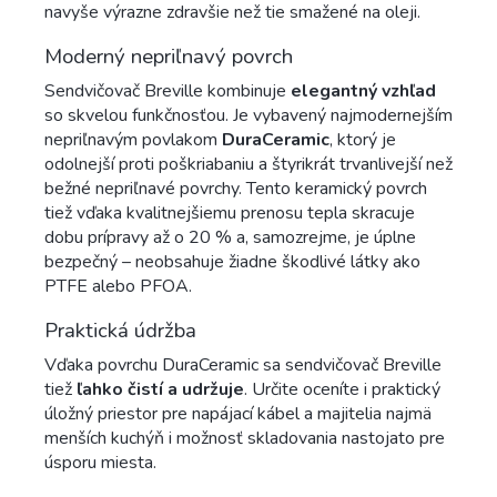
navyše výrazne zdravšie než tie smažené na oleji.
Moderný nepriľnavý povrch
Sendvičovač Breville kombinuje
elegantný vzhľad
so skvelou funkčnosťou. Je vybavený najmodernejším
nepriľnavým povlakom
DuraCeramic
, ktorý je
odolnejší proti poškriabaniu a štyrikrát trvanlivejší než
bežné nepriľnavé povrchy. Tento keramický povrch
tiež vďaka kvalitnejšiemu prenosu tepla skracuje
dobu prípravy až o 20 % a, samozrejme, je úplne
bezpečný – neobsahuje žiadne škodlivé látky ako
PTFE alebo PFOA.
Praktická údržba
Vďaka povrchu DuraCeramic sa sendvičovač Breville
tiež
ľahko čistí a udržuje
. Určite oceníte i praktický
úložný priestor pre napájací kábel a majitelia najmä
menších kuchýň i možnosť skladovania nastojato pre
úsporu miesta.