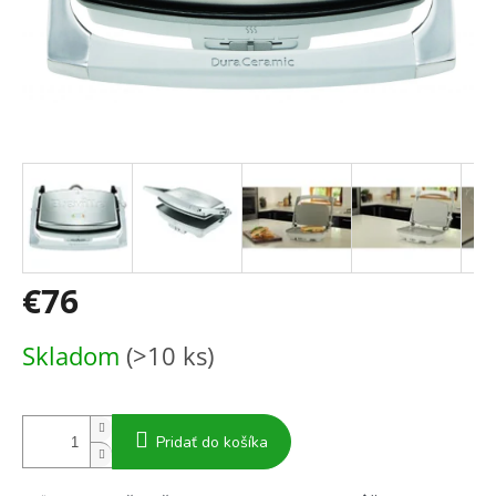
€76
Jednotková
Skladom
(>10 ks)
cena:
Pridať do košíka