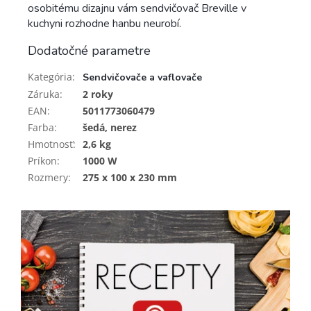
osobitému dizajnu vám sendvičovač Breville v
kuchyni rozhodne hanbu neurobí.
Dodatočné parametre
Kategória
:
Sendvičovače a vaflovače
Záruka
:
2 roky
EAN
:
5011773060479
Farba
:
šedá, nerez
Hmotnosť
:
2,6 kg
Príkon
:
1000 W
Rozmery
:
275 x 100 x 230 mm