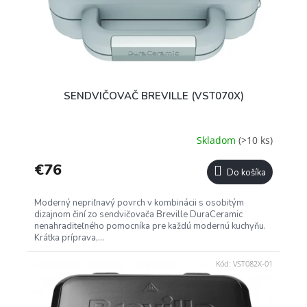
SENDVIČOVAČ BREVILLE (VST070X)
Skladom
(>10 ks)
€76
Do košíka
Moderný nepriľnavý povrch v kombinácii s osobitým
dizajnom činí zo sendvičovača Breville DuraCeramic
nenahraditeľného pomocníka pre každú modernú kuchyňu.
Krátka príprava,...
Kód:
VST082X-01