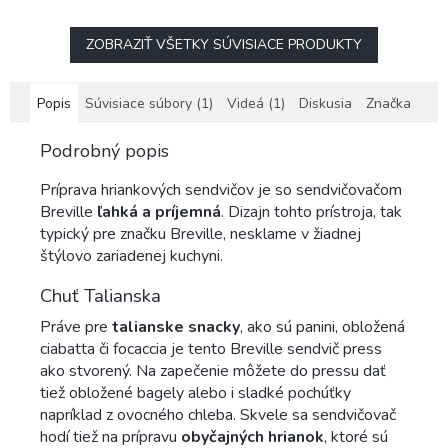
ZOBRAZIŤ VŠETKY SÚVISIACE PRODUKTY
Popis
Súvisiace súbory (1)
Videá (1)
Diskusia
Značka
Podrobný popis
Príprava hriankových sendvičov je so sendvičovačom
Breville
ľahká a príjemná
. Dizajn tohto prístroja, tak
typický pre značku Breville, nesklame v žiadnej
štýlovo zariadenej kuchyni.
Chuť Talianska
Práve pre
talianske snacky
, ako sú panini, obložená
ciabatta či focaccia je tento Breville sendvič press
ako stvorený. Na zapečenie môžete do pressu dať
tiež obložené bagely alebo i sladké pochúťky
napríklad z ovocného chleba. Skvele sa sendvičovač
hodí tiež na prípravu
obyčajných hrianok
, ktoré sú