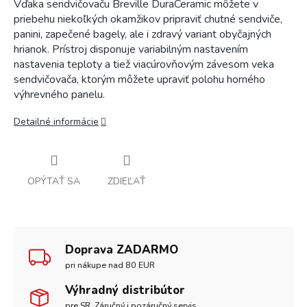
Vďaka sendvičovaču Breville DuraCeramic môžete v
priebehu niekoľkých okamžikov pripraviť chutné sendviče,
panini, zapečené bagely, ale i zdravý variant obyčajných
hrianok. Prístroj disponuje variabilným nastavením
nastavenia teploty a tiež viacúrovňovým závesom veka
sendvičovača, ktorým môžete upraviť polohu horného
výhrevného panelu.
Detailné informácie
OPÝTAŤ SA
ZDIEĽAŤ
Doprava ZADARMO
pri nákupe nad 80 EUR
Výhradný distribútor
pre SR. Záručný i pozáručný servis.