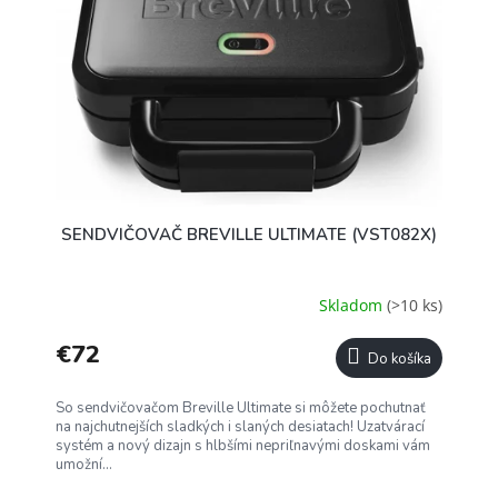
SENDVIČOVAČ BREVILLE ULTIMATE (VST082X)
Skladom
(>10 ks)
€72
Do košíka
So sendvičovačom Breville Ultimate si môžete pochutnať
na najchutnejších sladkých i slaných desiatach! Uzatvárací
systém a nový dizajn s hlbšími nepriľnavými doskami vám
umožní...