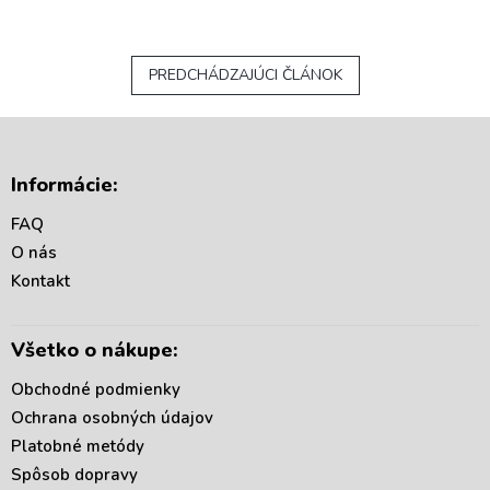
PREDCHÁDZAJÚCI ČLÁNOK
Z
á
Informácie:
p
ä
FAQ
t
O nás
i
Kontakt
e
Všetko o nákupe:
Obchodné podmienky
Ochrana osobných údajov
Platobné metódy
Spôsob dopravy