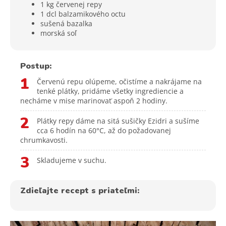
1 kg červenej repy
1 dcl balzamikového octu
sušená bazalka
morská soľ
Postup:
1
Červenú repu olúpeme, očistíme a nakrájame na
tenké plátky, pridáme všetky ingrediencie a
necháme v mise marinovať aspoň 2 hodiny.
2
Plátky repy dáme na sitá sušičky Ezidri a sušíme
cca 6 hodín na 60°C, až do požadovanej
chrumkavosti.
3
Skladujeme v suchu.
Zdieľajte recept s priateľmi: