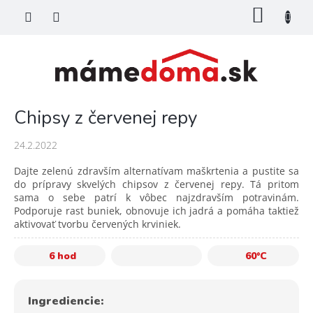
Prejsť
NÁKU
na
KOŠÍK
obsah
Chipsy z červenej repy
24.2.2022
Dajte zelenú zdravším alternatívam maškrtenia a pustite sa
do prípravy skvelých chipsov z červenej repy. Tá pritom
sama o sebe patrí k vôbec najzdravším potravinám.
Podporuje rast buniek, obnovuje ich jadrá a pomáha taktiež
aktivovať tvorbu červených krviniek.
6 hod
60°C
Ingrediencie: