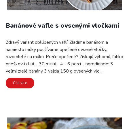
v
Banánové vafle s ovsenými vločkami
Zdravý variant obľúbených vaflí. Zladíme banánom a
namiesto múky používame opečené ovsené vločky,
rozomleté na múku. Prečo opečené? Získajú výbornú, ľahko
orieškovú chuť. 30 minut 4 - 6 porcí Ingrediencie: 3
veľmi zrelé banány 3 vajcia 150 g ovsených vlo...
Číst více