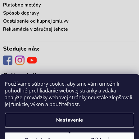
i
Platobné metódy
s
Spôsob dopravy
u
Odstúpenie od kúpnej zmluvy
Reklamácia v záručnej lehote
Sledujte nás:
Online platby:
Používame súbory cookie, aby sme vám umožnili
pohodlné prehliadanie webovej stránky a vďaka
analýze prevádzky webovej stránky neustále zlepšovali
jej funkcie, výkon a použiteľnosť.
Copyright 2026
. Všetky práva vyhradené.
mámedoma.sk
Upraviť nastavenie
Nastavenie
cookies