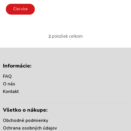
Číst více
položiek celkom
2
O
v
l
á
Z
d
á
Informácie:
a
p
c
ä
FAQ
i
t
e
O nás
i
p
Kontakt
r
e
v
k
Všetko o nákupe:
y
v
Obchodné podmienky
ý
p
Ochrana osobných údajov