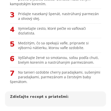
kampotským korením.
3
Pridajte nasekaný špenát, nastrúhaný parmezán
a olivový olej.
4
Vymiešajte cesto, ktoré pečte vo vaflovači
dozlatista.
5
Medzitým, čo sa opekajú vafle, pripravte si
výbornú nátierku, ktorou vafle ozdobíte.
6
Vyšľahajte žervé so smotanou, soľou podľa chuti,
bielym korením a nastrúhaným parmezánom.
7
Na tanieri ozdobte cherry paradajkami, sušenými
paradajkami, parmezánom a čerstvým baby
špenátom.
Zdieľajte recept s priateľmi: