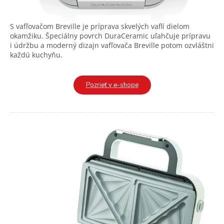
S vafľovačom Breville je príprava skvelých vaflí dielom
okamžiku. Špeciálny povrch DuraCeramic uľahčuje prípravu
i údržbu a moderný dizajn vafľovača Breville potom ozvláštni
každú kuchyňu.
Pozrieť v e-shope