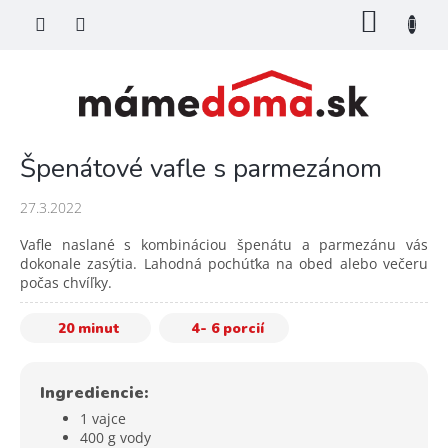
Prejsť
NÁKU
na
KOŠÍK
obsah
Špenátové vafle s parmezánom
27.3.2022
Vafle naslané s kombináciou špenátu a parmezánu vás
dokonale zasýtia. Lahodná pochúťka na obed alebo večeru
počas chvíľky.
20 minut
4- 6 porcií
Ingrediencie:
1 vajce
400 g vody