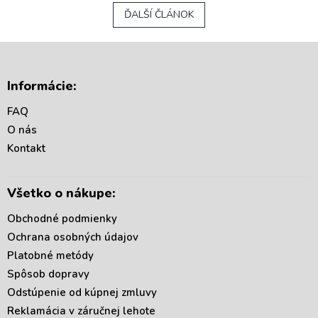
ĎALŠÍ ČLÁNOK
Z
á
Informácie:
p
ä
FAQ
t
O nás
i
Kontakt
e
Všetko o nákupe:
Obchodné podmienky
Ochrana osobných údajov
Platobné metódy
Spôsob dopravy
Odstúpenie od kúpnej zmluvy
Reklamácia v záručnej lehote