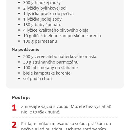
300 g hladkej múky
2 lyžičky bylinkovej soli
1 lyžička prášku do pečiva
1 lyžička jedlej sódy
150 g baby špenátu
4 lyžice kvalitného olivového oleja
10 guliček bieleho kampotského korenia
100 g parmezánu
Na podávanie
200 g žervé alebo nátierkového masla
30 g strúhaného parmezánu
100 ml smotany na šľahanie
biele kampotské korenie
soľ podľa chuti
Postup:
1
Zmiešajte vajcia s vodou. Môžete tiež vyšľahať,
nie je to však nutné.
2
Pridajte múku zmiešanú so soľou, práškom do
pečiva a jedlou sódou. Ochuťte rozdrveným