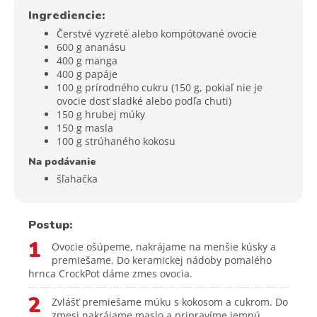
Ingrediencie:
Čerstvé vyzreté alebo kompótované ovocie
600 g ananásu
400 g manga
400 g papáje
100 g prírodného cukru (150 g, pokiaľ nie je
ovocie dosť sladké alebo podľa chuti)
150 g hrubej múky
150 g masla
100 g strúhaného kokosu
Na podávanie
šľahačka
Postup:
1
Ovocie ošúpeme, nakrájame na menšie kúsky a
premiešame. Do keramickej nádoby pomalého
hrnca CrockPot dáme zmes ovocia.
2
Zvlášť premiešame múku s kokosom a cukrom. Do
zmesi nakrájame maslo a pripravíme jemnú