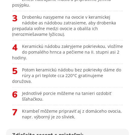
posýpku.
3
Drobenku nasypeme na ovocie v keramickej
nádobe as nádobou zatrasieme, aby drobenka
prepadala voľne medzi ovocie a obalila ich
(nerozmiešavame lyžicou).
4
Keramickú nádobu zakryjeme pokrievkou, vložíme
do pomalého hrnca a pečieme na II. stupni asi 2
hodiny.
5
Potom keramickú nádobu bez pokrievky dáme do
rúry a pri teplote cca 220°C gratinujeme
doružova.
6
Jednotlivé porcie môžeme na tanieri ozdobiť
šľahačkou.
7
Krambeľ môžeme pripraviť aj z domáceho ovocia,
napr. výborný je zo sliviek.
Zdieľajte recept s priateľmi: