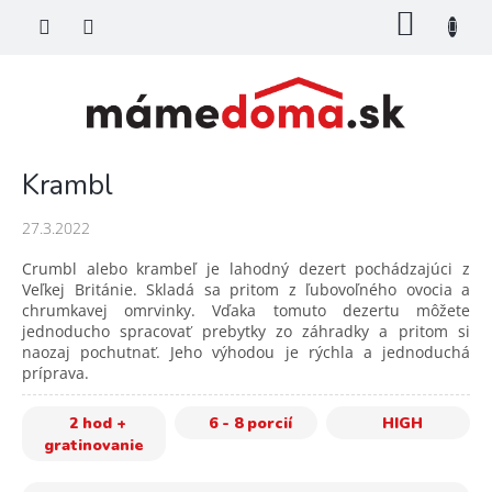
Prejsť
NÁKU
na
KOŠÍK
obsah
Krambl
27.3.2022
Crumbl alebo krambeľ je lahodný dezert pochádzajúci z
Veľkej Británie. Skladá sa pritom z ľubovoľného ovocia a
chrumkavej omrvinky. Vďaka tomuto dezertu môžete
jednoducho spracovať prebytky zo záhradky a pritom si
naozaj pochutnať. Jeho výhodou je rýchla a jednoduchá
príprava.
2 hod +
6 - 8 porcií
HIGH
gratinovanie