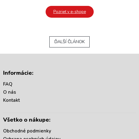
Pozrieť v e-shope
ĎALŠÍ ČLÁNOK
Z
á
Informácie:
p
ä
FAQ
t
O nás
i
Kontakt
e
Všetko o nákupe:
Obchodné podmienky