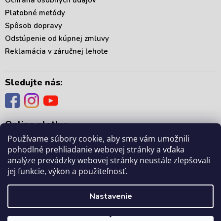
Ochrana osobných údajov
Platobné metódy
Spôsob dopravy
Odstúpenie od kúpnej zmluvy
Reklamácia v záručnej lehote
Sledujte nás:
Online platby:
Používame súbory cookie, aby sme vám umožnili
pohodlné prehliadanie webovej stránky a vďaka
analýze prevádzky webovej stránky neustále zlepšovali
jej funkcie, výkon a použiteľnosť.
Copyright 2026
. Všetky práva vyhradené.
mámedoma.sk
Upraviť nastavenie
Nastavenie
cookies