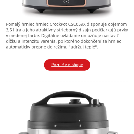
Pomalý hrniec hrniec CrockPot CSC059X disponuje objemom
3,5 litra a jeho atraktívny strieborný dizajn podčiarkujú prvky
v medenej farbe. Digitálne ovládanie umožňuje nastaviť
dĺžku a intenzitu varenia, po ktorého dokončení sa hrniec
automaticky prepne do režimu "udržuj teplé".
Pozrieť v e-shope