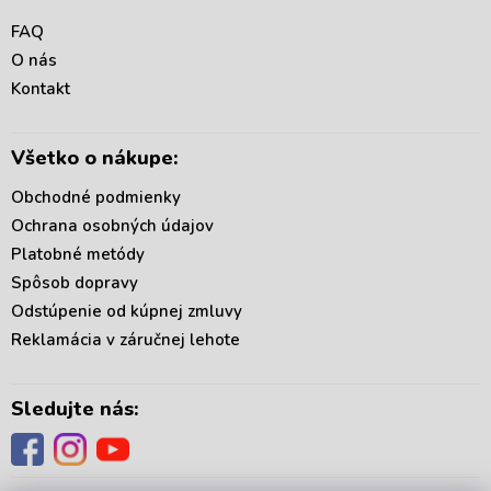
p
c
ä
FAQ
i
t
e
O nás
i
p
Kontakt
r
e
v
k
Všetko o nákupe:
y
v
Obchodné podmienky
ý
p
Ochrana osobných údajov
i
Platobné metódy
s
Spôsob dopravy
u
Odstúpenie od kúpnej zmluvy
Reklamácia v záručnej lehote
Sledujte nás: