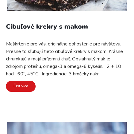
v
Cibuľové krekry s makom
Maškrtenie pre vás, originálne pohostenie pre návštevu.
Presne to sľubujú tieto cibuľové krekry s makom. Krásne
chrumkajú a majú príjemnú chuť. Obsiahnutý mak je
zdrojom proteínu, omega-3 a omega-6 kyselín. 2 + 10
hod 60°, 45°C Ingrediencie: 3 hrnčeky nakr...
Číst více