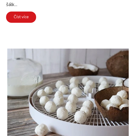
šálk...
Číst více