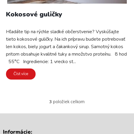
Kokosové guličky
Hľadáte tip na rýchle sladké občerstvenie? Vyskúšajte
tieto kokosové guličky. Na ich prípravu budete potrebovať
len kokos, biely jogurt a čakankový sirup. Samotný kokos
pritom obsahuje kvalitné tuky a množstvo proteínu. 8 hod
55°C Ingrediencie: 1 vrecko st...
Číst více
položiek celkom
3
O
v
l
á
Z
d
á
Informácie:
a