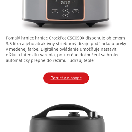
Pomalý hrniec hrniec CrockPot CSC059X disponuje objemom
3,5 litra a jeho atraktívny strieborný dizajn podčiarkujú prvky
v medenej farbe. Digitálne ovládanie umožňuje nastaviť
dĺžku a intenzitu varenia, po ktorého dokončení sa hrniec
automaticky prepne do režimu "udržuj teplé".
Pozrieť v e-shope