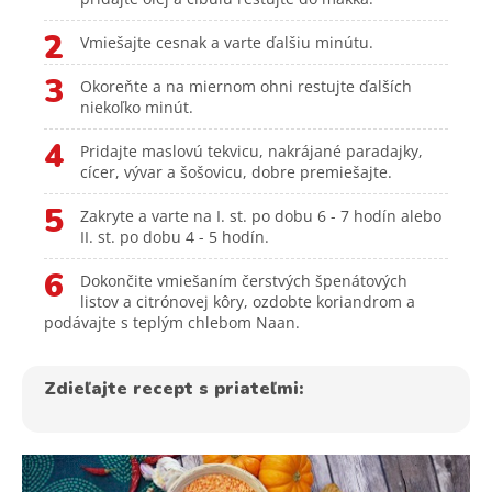
2
Vmiešajte cesnak a varte ďalšiu minútu.
3
Okoreňte a na miernom ohni restujte ďalších
niekoľko minút.
4
Pridajte maslovú tekvicu, nakrájané paradajky,
cícer, vývar a šošovicu, dobre premiešajte.
5
Zakryte a varte na I. st. po dobu 6 - 7 hodín alebo
II. st. po dobu 4 - 5 hodín.
6
Dokončite vmiešaním čerstvých špenátových
listov a citrónovej kôry, ozdobte koriandrom a
podávajte s teplým chlebom Naan.
Zdieľajte recept s priateľmi: