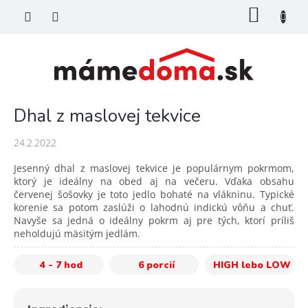
Prejsť
NÁKU
na
KOŠÍK
obsah
Dhal z maslovej tekvice
24.2.2022
Jesenný dhal z maslovej tekvice je populárnym pokrmom,
ktorý je ideálny na obed aj na večeru. Vďaka obsahu
červenej šošovky je toto jedlo bohaté na vlákninu. Typické
korenie sa potom zaslúži o lahodnú indickú vôňu a chuť.
Navyše sa jedná o ideálny pokrm aj pre tých, ktorí príliš
neholdujú mäsitým jedlám.
4 - 7 hod
6 porcií
HIGH lebo LOW