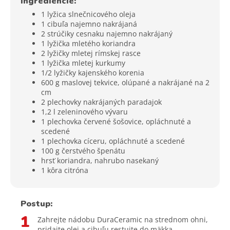
Ingrediencie:
1 lyžica slnečnicového oleja
1 cibuľa najemno nakrájaná
2 strúčiky cesnaku najemno nakrájaný
1 lyžička mletého koriandra
2 lyžičky mletej rímskej rasce
1 lyžička mletej kurkumy
1/2 lyžičky kajenského korenia
600 g maslovej tekvice, olúpané a nakrájané na 2
cm
2 plechovky nakrájaných paradajok
1,2 l zeleninového vývaru
1 plechovka červené šošovice, opláchnuté a
scedené
1 plechovka cíceru, opláchnuté a scedené
100 g čerstvého špenátu
hrsť koriandra, nahrubo nasekaný
1 kôra citróna
Postup:
1
Zahrejte nádobu DuraCeramic na strednom ohni,
pridajte olej a cibuľu restujte do mäkka.