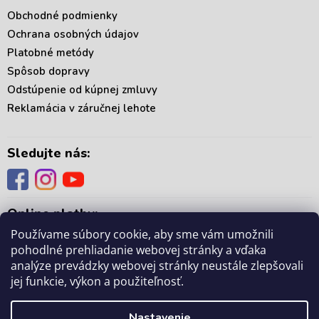
Obchodné podmienky
Ochrana osobných údajov
Platobné metódy
Spôsob dopravy
Odstúpenie od kúpnej zmluvy
Reklamácia v záručnej lehote
Sledujte nás:
Online platby:
Používame súbory cookie, aby sme vám umožnili
pohodlné prehliadanie webovej stránky a vďaka
analýze prevádzky webovej stránky neustále zlepšovali
jej funkcie, výkon a použiteľnosť.
Copyright 2026
. Všetky práva vyhradené.
mámedoma.sk
Upraviť nastavenie
Nastavenie