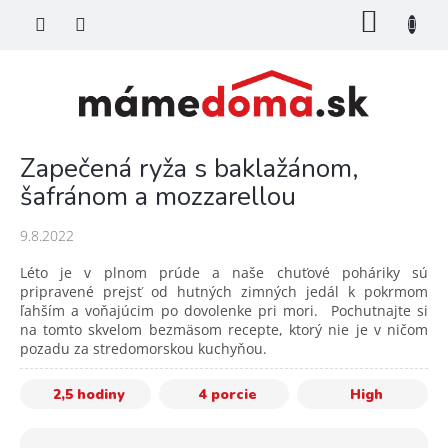
Prejsť
NÁKU
na
KOŠÍK
obsah
Zapečená ryža s baklažánom,
šafránom a mozzarellou
9.8.2022
Léto je v plnom prúde a naše chuťové poháriky sú
pripravené prejsť od hutných zimných jedál k pokrmom
ľahším a voňajúcim po dovolenke pri mori. Pochutnajte si
na tomto skvelom bezmäsom recepte, ktorý nie je v ničom
pozadu za stredomorskou kuchyňou.
2,5 hodiny
4 porcie
High