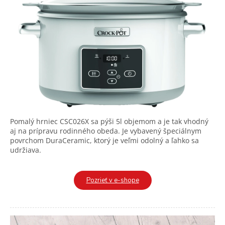
Pomalý hrniec CSC026X sa pýši 5l objemom a je tak vhodný
aj na prípravu rodinného obeda. Je vybavený špeciálnym
povrchom DuraCeramic, ktorý je veľmi odolný a ľahko sa
udržiava.
Pozrieť v e-shope