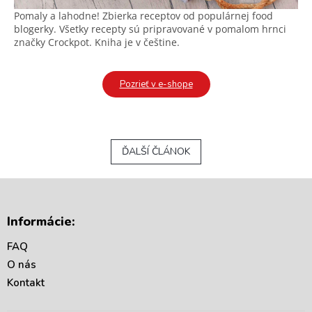
Pomaly a lahodne! Zbierka receptov od populárnej food
blogerky. Všetky recepty sú pripravované v pomalom hrnci
značky Crockpot. Kniha je v češtine.
Pozrieť v e-shope
ĎALŠÍ ČLÁNOK
Z
á
Informácie:
p
ä
FAQ
t
O nás
i
Kontakt
e