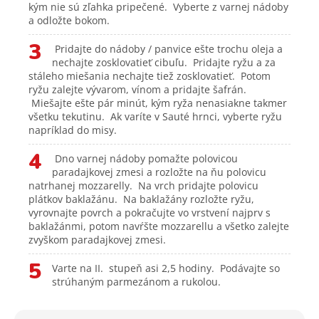
kým nie sú zľahka pripečené. Vyberte z varnej nádoby
a odložte bokom.
3
Pridajte do nádoby / panvice ešte trochu oleja a
nechajte zosklovatieť cibuľu. Pridajte ryžu a za
stáleho miešania nechajte tiež zosklovatieť. Potom
ryžu zalejte vývarom, vínom a pridajte šafrán.
Miešajte ešte pár minút, kým ryža nenasiakne takmer
všetku tekutinu. Ak varíte v Sauté hrnci, vyberte ryžu
napríklad do misy.
4
Dno varnej nádoby pomažte polovicou
paradajkovej zmesi a rozložte na ňu polovicu
natrhanej mozzarelly. Na vrch pridajte polovicu
plátkov baklažánu. Na baklažány rozložte ryžu,
vyrovnajte povrch a pokračujte vo vrstvení najprv s
baklažánmi, potom navŕšte mozzarellu a všetko zalejte
zvyškom paradajkovej zmesi.
5
Varte na II. stupeň asi 2,5 hodiny. Podávajte so
strúhaným parmezánom a rukolou.