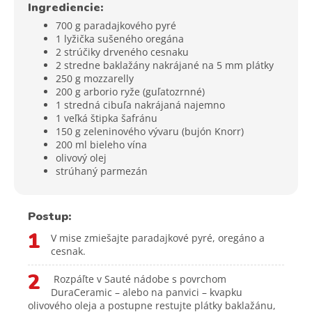
Ingrediencie:
700 g paradajkového pyré
1 lyžička sušeného oregána
2 strúčiky drveného cesnaku
2 stredne baklažány nakrájané na 5 mm plátky
250 g mozzarelly
200 g arborio ryže (guľatozrnné)
1 stredná cibuľa nakrájaná najemno
1 veľká štipka šafránu
150 g zeleninového vývaru (bujón Knorr)
200 ml bieleho vína
olivový olej
strúhaný parmezán
Postup:
1
V mise zmiešajte paradajkové pyré, oregáno a
cesnak.
2
Rozpáľte v Sauté nádobe s povrchom
DuraCeramic – alebo na panvici – kvapku
olivového oleja a postupne restujte plátky baklažánu,