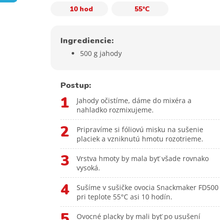
10 hod
55°C
Ingrediencie:
500 g jahody
Postup:
1
Jahody očistíme, dáme do mixéra a
nahladko rozmixujeme.
2
Pripravíme si fóliovú misku na sušenie
placiek a vzniknutú hmotu rozotrieme.
3
Vrstva hmoty by mala byť všade rovnako
vysoká.
4
Sušíme v sušičke ovocia Snackmaker FD500
pri teplote 55°C asi 10 hodín.
5
Ovocné placky by mali byť po usušení