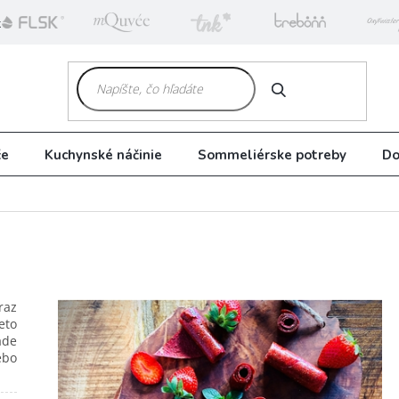
k
HĽADAŤ
če
Kuchynské náčinie
Sommeliérske potreby
Do
raz
eto
ade
ebo