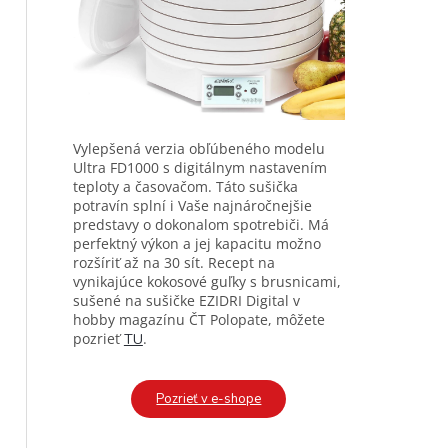
Vylepšená verzia obľúbeného modelu
Ultra FD1000 s digitálnym nastavením
teploty a časovačom. Táto sušička
potravín splní i Vaše najnáročnejšie
predstavy o dokonalom spotrebiči. Má
perfektný výkon a jej kapacitu možno
rozšíriť až na 30 sít. Recept na
vynikajúce kokosové guľky s brusnicami,
sušené na sušičke EZIDRI Digital v
hobby magazínu ČT Polopate, môžete
pozrieť
.
TU
Pozrieť v e-shope