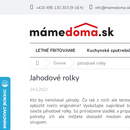
Prejsť
na
+420 485 130 303 (9-16 h)
info@mamedoma.s
obsah
LETNÉ FRITOVANIE
Kuchynské spotrebi
Domov
Ovocie
Jahodové rolky
Jahodové rolky
24.2.2022
Kto by nemiloval jahody. Čo tak z nich ale tento
vykúzliť niečo originálne? Vyskúšajte napríklad ti
svieže jahodové rolky. Sú prirodzene sladké, v príp
potreby ich ale môžete dosladiť medom al
sirupom.