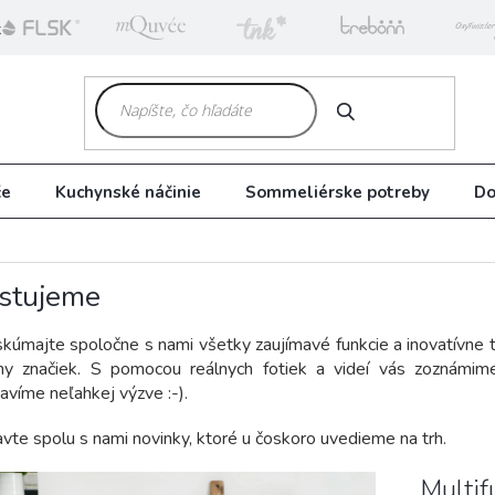
k
HĽADAŤ
če
Kuchynské náčinie
Sommeliérske potreby
Do
stujeme
kúmajte spoločne s nami všetky zaujímavé funkcie a inovatívne 
iny značiek. S pomocou reálnych fotiek a videí vás zoznámime
avíme neľahkej výzve :-).
vte spolu s nami novinky, ktoré u čoskoro uvedieme na trh.
Multif