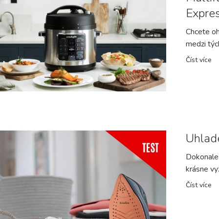
Expre
Chcete oh
medzi tých
Číst více
Uhlad
Dokonale 
krásne vy
Číst více