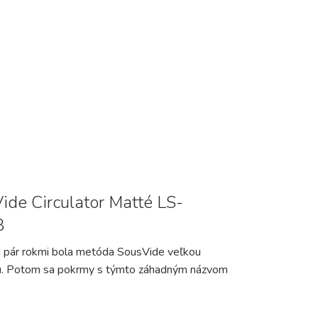
ide Circulator Matté LS-
B
 pár rokmi bola metóda SousVide veľkou
. Potom sa pokrmy s týmto záhadným názvom