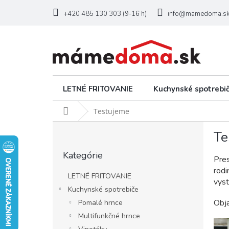
Prejsť
na
+420 485 130 303 (9-16 h)
info@mamedoma.s
obsah
LETNÉ FRITOVANIE
Kuchynské spotrebi
Domov
Testujeme
B
Te
o
Preskočiť
č
Kategórie
kategórie
n
Pres
ý
rod
LETNÉ FRITOVANIE
p
vyst
Kuchynské spotrebiče
a
Obja
Pomalé hrnce
n
e
Multifunkčné hrnce
V
l