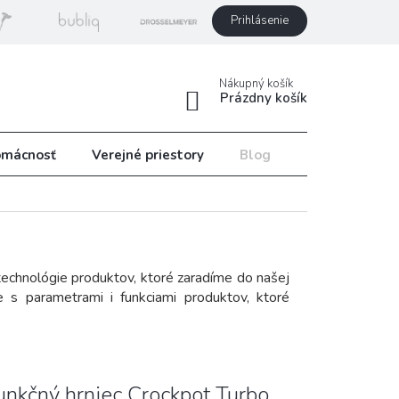
Prihlásenie
Nákupný košík
Prázdny košík
mácnosť
Verejné priestory
Blog
Recepty
technológie produktov, ktoré zaradíme do našej
 s parametrami i funkciami produktov, ktoré
unkčný hrniec Crockpot Turbo