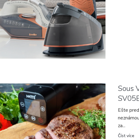
Sous V
SV05
Ešte pred
neznámou
za...
Číst více