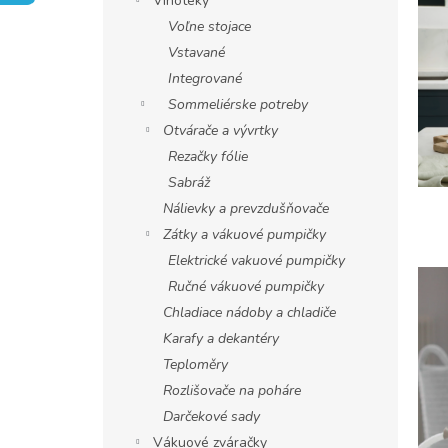
Vinotéky
ý
Voľne stojace
p
i
Vstavané
s
Integrované
č
Sommeliérske potreby
l
Otvárače a vývrtky
á
Rezačky fólie
n
k
Sabráž
o
Nálievky a prevzdušňovače
v
Zátky a vákuové pumpičky
Elektrické vakuové pumpičky
Ručné vákuové pumpičky
Chladiace nádoby a chladiče
Karafy a dekantéry
Teploměry
Rozlišovače na poháre
Darčekové sady
Vákuové zváračky