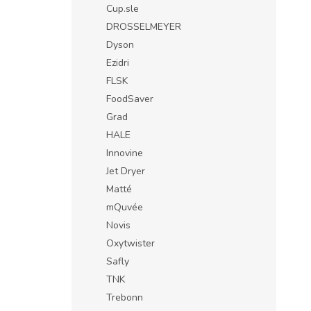
Cup.sle
DROSSELMEYER
Dyson
Ezidri
FLSK
FoodSaver
Grad
HALE
Innovine
Jet Dryer
Matté
mQuvée
Novis
Oxytwister
Safly
TNK
Trebonn