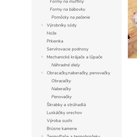
Formy na muffiny
Formy na bábovku
Pomôcky na pečenie
Výrobníky sódy
Nože
Prkienka
Servírovacie podnosy
Mechanické krájače a lůpače
Náhradné diely
Obracačky,naberačky, penovačky
Obracačky
Naberačky
Penovačky
Škrabky a strúhadlá
Luskáčiky orechov
Výroba sushi
Brúsne kamene
Termofľaše a termohrnčeky