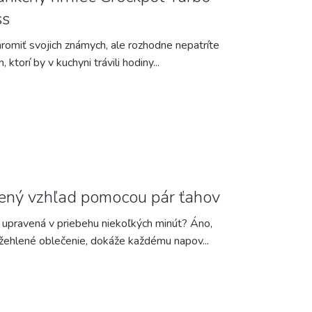
ss
romiť svojich známych, ale rozhodne nepatríte
, ktorí by v kuchyni trávili hodiny...
ený vzhľad pomocou pár ťahov
upravená v priebehu niekoľkých minút? Áno,
žehlené oblečenie, dokáže každému napov...