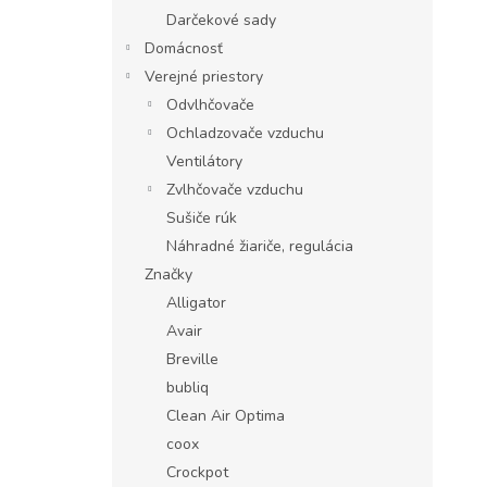
Darčekové sady
Domácnosť
Verejné priestory
Odvlhčovače
Ochladzovače vzduchu
Ventilátory
Zvlhčovače vzduchu
Sušiče rúk
Náhradné žiariče, regulácia
Značky
Alligator
Avair
Breville
bubliq
Clean Air Optima
coox
Crockpot