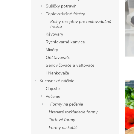
Sušičky potravín
Teplovzdušné fritézy
Knihy receptov pre teplovzdušnú
fritézu
Kávovary
Rýchlovarné kanvice
Mixéry
Odšťavovače
Sendvičovače a vaflovače
Hriankovače
Kuchynské náčinie
Cup.sle
Pečenie
Formy na pečenie
Hranaté rozkladacie formy
Tortové formy
Formy na koláč